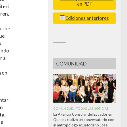
en PDF
teri
eron,
Ediciones anteriores
 urbe
que
_________
o
endo
r a
COMUNIDAD
a en
ntar
en
COMUNIDAD
TODAS LAS NOTICIAS
/
ta,
La Agencia Consular del Ecuador en
Queens realizó un conversatorio con
 el
el antropólogo ecuatoriano José