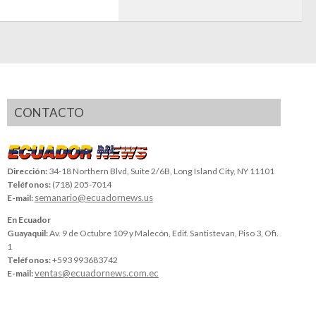
CONTACTO
Dirección:
34-18 Northern Blvd, Suite 2/6B, Long Island City, NY 11101
Teléfonos:
(718) 205-7014
semanario@ecuadornews.us
E-mail:
En Ecuador
Guayaquil:
Av. 9 de Octubre 109 y Malecón, Edif. Santistevan, Piso 3, Ofi.
1
Teléfonos:
+593 993683742
ventas@ecuadornews.com.ec
E-mail: