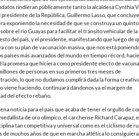
datos rindieran públicamente tanto la alcaldesa Cynthia Vi
 presidente de la República, Guillermo Lasso, que concluy
era exponiendo la necesidad de que se construya un quinto
sobre el río Guayas para facilitar el tránsito vehicular de la
resto del país, y el presidente, manifestando que luego de 
a con su plan de vacunación masiva, que nos está poniend
os países más avanzados del mundo en tiempo récord, haci
d la promesa que hiciera como presidente electo de vacuna
illones de personas en sus primeros tres meses de
tración, lo que no dudamos cumplirá dada la forma creativ
lo viene haciendo, continuará dándonos ya el margen de
ad del efecto rebaño.
na noticia para el país que acaba de tener el orgullo de co
medallista de oro olímpico, el carchense Richard Carapaz, 
ciplina tan competitiva y universal como es el ciclismo de ru
 de muchos años de que en marcha atlética lo consiguiera