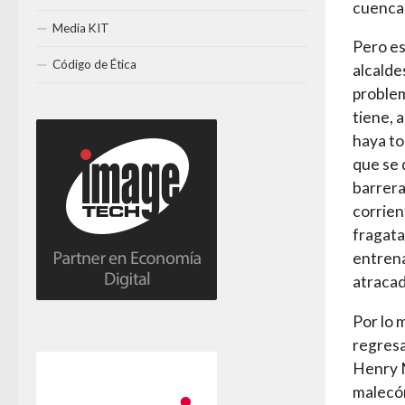
cuenca
Media KIT
Pero es
Código de Ética
alcalde
problem
tiene, 
haya to
que se 
barrera
corrien
fragata
entrena
atracad
Por lo 
regresa
Henry M
malecón