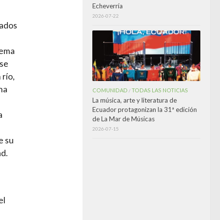
Echeverría
2026-07-22
cados
lema
 se
río,
na
COMUNIDAD
TODAS LAS NOTICIAS
/
La música, arte y literatura de
Ecuador protagonizan la 31ª edición
a
de La Mar de Músicas
2026-07-15
e su
ad.
el