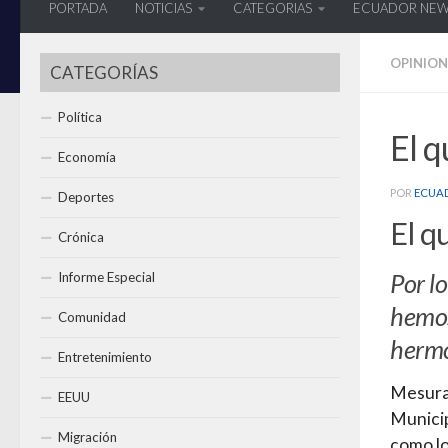
PORTADA
NOTICIAS
CATEGORIAS
ECUADOR NE
OPINION
CATEGORÍAS
Política
El q
Economía
POR
ECUA
Deportes
El q
Crónica
Por lo
Informe Especial
hemos 
Comunidad
hermo
Entretenimiento
Mesurad
EEUU
Municip
Migración
como lo