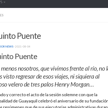
WS
ES
uinto Puente
DOR NEWS
·
2021-08-04
uinto Puente
 menos nosotros, que vivimos frente al río, no 
visto regresar de esos viajes, ni siquiera al
so velero de tres palos Henry Morgan…
o y correcto el acto de la sesión solemne con que la
alidad de Guayaquil celebró el aniversario de su fundación
s resúmenes que de sus ejecutorias administrativas duran