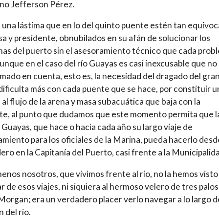
no Jefferson Pérez.
 una lástima que en lo del quinto puente estén tan equivo
sa y presidente, obnubilados en su afán de solucionar los
as del puerto sin el asesoramiento técnico que cada prob
aunque en el caso del río Guayas es casi inexcusable que no
mado en cuenta, esto es, la necesidad del dragado del gran 
dificulta más con cada puente que se hace, por constituir u
 al flujo de la arena y masa subacuática que baja con la
te, al punto que dudamos que este momento permita que l
 Guayas, que hace o hacía cada año su largo viaje de
miento para los oficiales de la Marina, pueda hacerlo desd
ero en la Capitanía del Puerto, casi frente a la Municipalid
menos nosotros, que vivimos frente al río, no la hemos visto
r de esos viajes, ni siquiera al hermoso velero de tres palos
organ; era un verdadero placer verlo navegar a lo largo d
 del río.