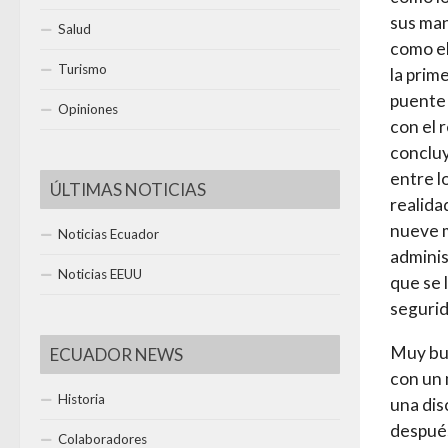
sus man
Salud
como el
Turismo
la prim
puente 
Opiniones
con el 
concluy
entre l
ÚLTIMAS NOTICIAS
realida
nueve m
Noticias Ecuador
adminis
Noticias EEUU
que se 
segurid
Muy bue
ECUADOR NEWS
con un 
Historia
una dis
después
Colaboradores