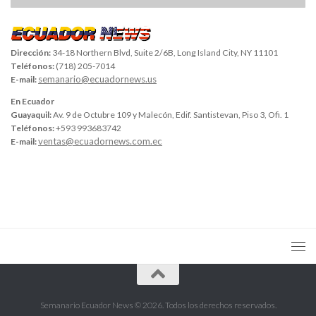
Dirección:
34-18 Northern Blvd, Suite 2/6B, Long Island City, NY 11101
Teléfonos:
(718) 205-7014
semanario@ecuadornews.us
E-mail:
En Ecuador
Guayaquil:
Av. 9 de Octubre 109 y Malecón, Edif. Santistevan, Piso 3, Ofi. 1
Teléfonos:
+593 993683742
ventas@ecuadornews.com.ec
E-mail:
Semanario Ecuador News © 2026. Todos los derechos reservados.