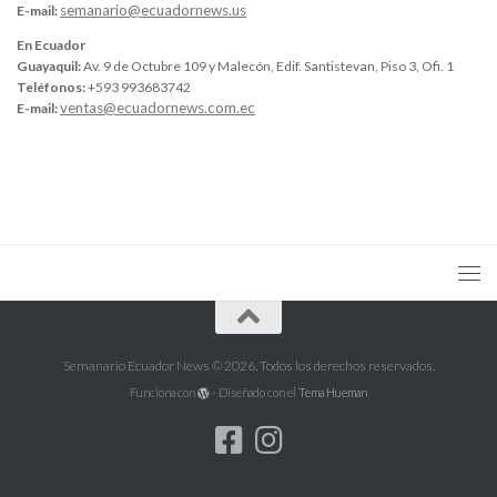
semanario@ecuadornews.us
E-mail:
En Ecuador
Guayaquil:
Av. 9 de Octubre 109 y Malecón, Edif. Santistevan, Piso 3, Ofi. 1
Teléfonos:
+593 993683742
ventas@ecuadornews.com.ec
E-mail:
Semanario Ecuador News © 2026. Todos los derechos reservados.
Funciona con
- Diseñado con el
Tema Hueman