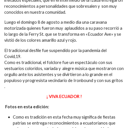
invitados especiales, que en el intermedio de la Izada entregaron
reconocimientos a personalidades que sobresalen y son muy
conocidos en nuestra comunidad.
Luego el domingo 8 de agosto a medio día una caravana
motorizada quienes fueron muy aplaudidos a su paso recorrió a
lo largo de la Ferry St. que se transforma en «Ecuador Ave» y se
vistió de los colores amarillo azul y rojo.
El tradicional desfile fue suspendido por la pandemia del
Covid,19.
Como es tradicional, el folclore fue un espectáculo con sus
vestuarios coloridos, variada y alegre música que mostraron con
orgullo ante los asistentes y se divirtieron a lo grande en el
populoso y progresista vecindario de Ironbound y con sus gritos
.
¡ VIVA ECUADOR !
Fotos en esta edición:
Como es tradición en esta fecha muy significa de fiestas
patrias se entrega reconocimientos a ecuatorianos que