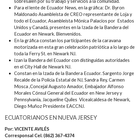
sobresalen por su trabajo y servicios a la comunidad.
Para el lente de Ecuador News, en la gráfica: Dr. Byron
Maldonado Asambleísta de CREO representante de Loja y
todo el Ecuador, Asambleísta Mónica Palacios por Estados
Unidos y Canadá, presentes en la Izada de la Bandera del
Ecuador en Newark. Bienvenidos.
En la gráfica constan los participantes de la caravana
motorizada en esta gran celebración patriótica a lo largo de
toda la Ferry St. en Newark NJ.
Izan la Bandera del Ecuador con distinguidas autoridades
en el City Hall de Newark NJ.
Constan en la Izada de la Bandera Ecuador. Sargento Jorge
Recalde de la Policía Estatal de NJ, Sandra Rey, Carmen
Mosca ,Concejal Augusto Amador, Embajador Alfonso
Morales Cónsul General del Ecuador en New Jersey y
Pennsylvania, Jacqueline Quiles Vicealcaldesa de Newark,
Diego Muñoz Presidente EACCNJ.
ECUATORIANOS EN NUEVA JERSEY
Por: VICENTE AVILÉS
Corresponsal Cel. (862) 367-4374