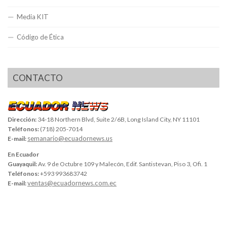
Media KIT
Código de Ética
CONTACTO
Dirección:
34-18 Northern Blvd, Suite 2/6B, Long Island City, NY 11101
Teléfonos:
(718) 205-7014
semanario@ecuadornews.us
E-mail:
En Ecuador
Guayaquil:
Av. 9 de Octubre 109 y Malecón, Edif. Santistevan, Piso 3, Ofi. 1
Teléfonos:
+593 993683742
ventas@ecuadornews.com.ec
E-mail: