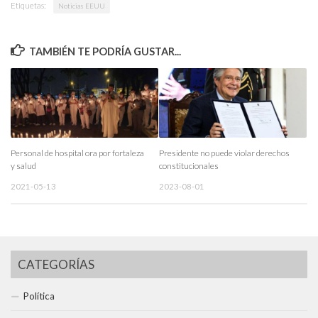
Etiquetas:
Noticias EEUU
TAMBIÉN TE PODRÍA GUSTAR...
Personal de hospital ora por fortaleza
Presidente no puede violar derechos
y salud
constitucionales
2021-05-13
2023-08-01
CATEGORÍAS
Política