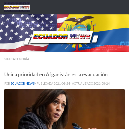
Saltar al contenido
SIN CATEGORÍA
Única prioridad en Afganistán es la evacuación
POR
ECUADOR NEWS
· PUBLICADA
2021-08-24
· ACTUALIZADO
2021-08-24