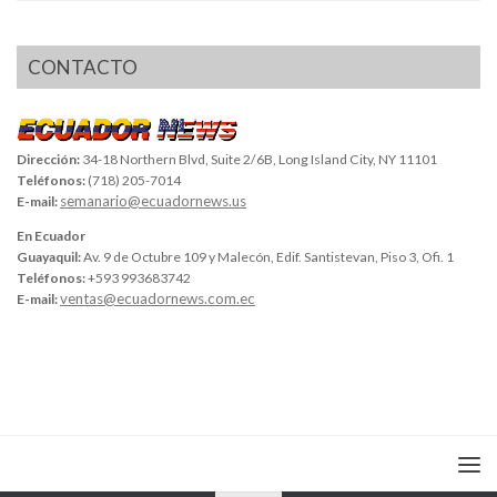
CONTACTO
Dirección:
34-18 Northern Blvd, Suite 2/6B, Long Island City, NY 11101
Teléfonos:
(718) 205-7014
semanario@ecuadornews.us
E-mail:
En Ecuador
Guayaquil:
Av. 9 de Octubre 109 y Malecón, Edif. Santistevan, Piso 3, Ofi. 1
Teléfonos:
+593 993683742
ventas@ecuadornews.com.ec
E-mail: