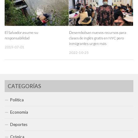
El Salvador asume su
Desembolsan nuevos recursos para
responsabilidad
clases de inglés gratis en NYC pero
inmigrantes urgen más
2019-07-01
2022-10-25
CATEGORÍAS
Política
Economía
Deportes
Crónica