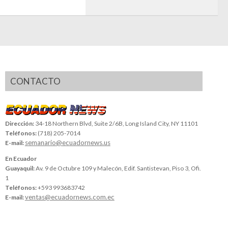
CONTACTO
Dirección:
34-18 Northern Blvd, Suite 2/6B, Long Island City, NY 11101
Teléfonos:
(718) 205-7014
semanario@ecuadornews.us
E-mail:
En Ecuador
Guayaquil:
Av. 9 de Octubre 109 y Malecón, Edif. Santistevan, Piso 3, Ofi.
1
Teléfonos:
+593 993683742
ventas@ecuadornews.com.ec
E-mail: