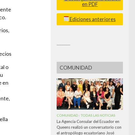
en PDF
mente
co.
Ediciones anteriores
rios,
_________
ecios
al o
COMUNIDAD
su
e en
r
ente,
COMUNIDAD
TODAS LAS NOTICIAS
/
ella
La Agencia Consular del Ecuador en
Queens realizó un conversatorio con
el antropólogo ecuatoriano José