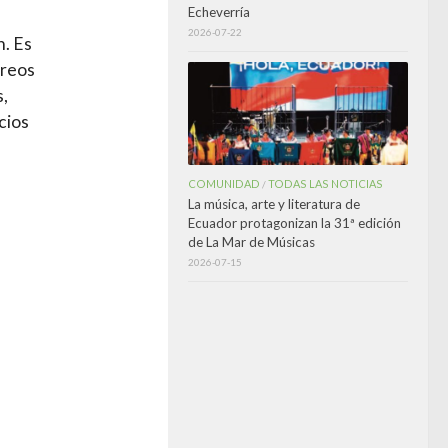
Echeverría
2026-07-22
n. Es
rreos
s,
cios
COMUNIDAD
TODAS LAS NOTICIAS
/
La música, arte y literatura de
Ecuador protagonizan la 31ª edición
de La Mar de Músicas
2026-07-15