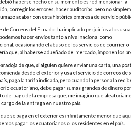
debió haberse hecho en su momento es redimensionar la
ción, corregir los errores, hacer auditorías, pero no simple
lumazo acabar con esta histórica empresa de servicio públi
re de Correos del Ecuador ha implicado perjuicios a los usua
podemos hacer envíos tanto a nivel nacional como
cional, ocasionando el abuso de los servicios de courrier o
ría que, al haberse adueñado del mercado, imponen los pr
paradoja de que, si alguien quiere enviar una carta, una post
omienda desde el exterior y usa el servicio de correos de 
país, paga la tarifa indicada, pero cuando la persona la recib
itorio ecuatoriano, debe pagar sumas grandes de dinero po
o del pago de la empresa que, me imagino que aleatoriam
 cargo de la entrega en nuestro país.
a que se paga en el exterior es infinitamente menor que aqu
emos pagar los ecuatorianos o los residentes en el país.