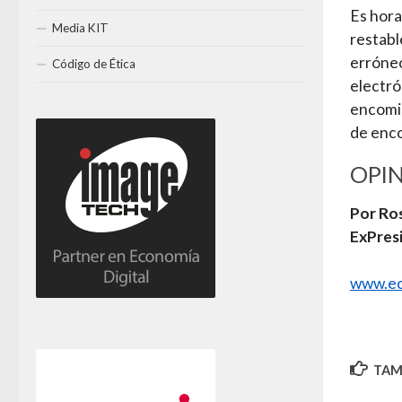
Es hora
Media KIT
restabl
erróneo
Código de Ética
electró
encomie
de enco
OPI
Por Ro
ExPresi
www.ec
TAMB