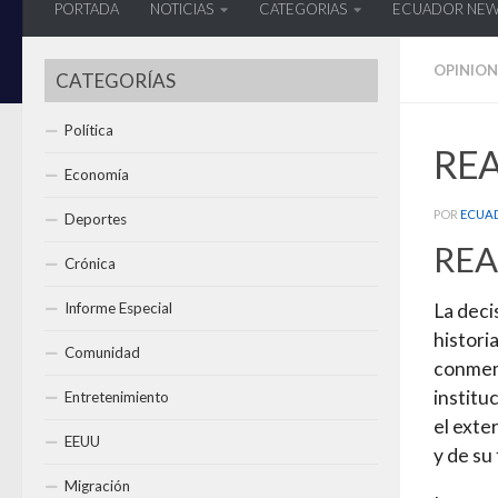
PORTADA
NOTICIAS
CATEGORIAS
ECUADOR NE
OPINION
CATEGORÍAS
Política
RE
Economía
POR
ECUA
Deportes
REA
Crónica
Informe Especial
La deci
histori
Comunidad
conmemo
institu
Entretenimiento
el exte
EEUU
y de su
Migración