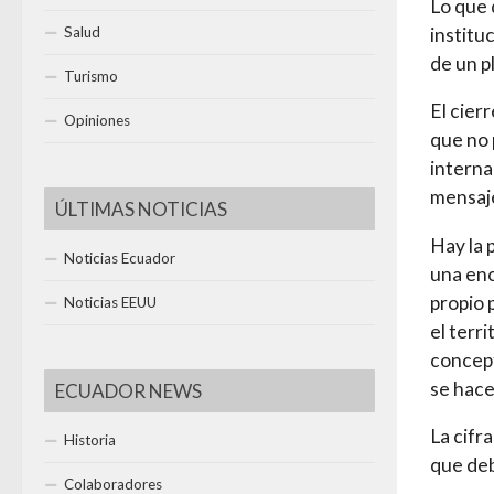
Lo que 
institu
Salud
de un p
Turismo
El cier
Opiniones
que no 
interna
mensaje
ÚLTIMAS NOTICIAS
Hay la 
Noticias Ecuador
una enc
propio 
Noticias EEUU
el terr
concept
se hace
ECUADOR NEWS
La cifr
Historia
que deb
Colaboradores