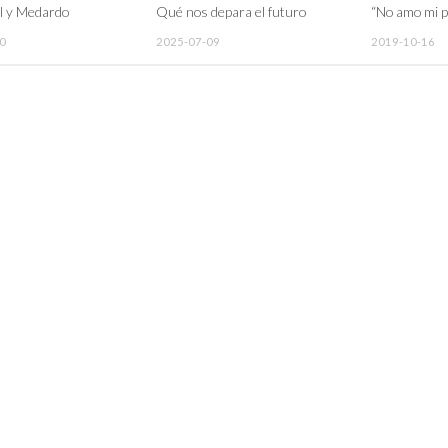
l y Medardo
Qué nos depara el futuro
“No amo mi p
0
2025-07-09
2019-10-16