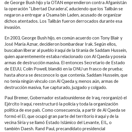
de George Bush hijo y la OTAN emprendieron contra Afganistán
la operación “Libertad Duradera”, aduciendo que los Talibán se
negaron a entregar a Osama bin Laden, acusado de organizar
dichos atentados. Los Talibán fueron derrocados durante esa
invasión.
En 2003, George Bush hijo, en común acuerdo con Tony Blair y
José María Aznar, decidieron bombardear Irak. Según ellos,
buscaban liberar al pueblo iraquí de la tiranía de Saddam Hussein,
quien aparentemente estaba relacionado con Al Qaeda y poseía
armas de destrucción masiva. El entonces Secretario de Estado
de EEUU, Colin Powell, blandió en la ONU un frasco de prueba;
hasta ahora se desconoce lo que contenía. Saddam Husseim, que
no tenía ningún vínculo con Al Qaeda y, menos aún, armas de
destrucción masiva, fue capturado, juzgado y colgado.
Paul Bremer, Gobernador estadounidense de Iraq, reorganizó el
Ejército Iraquí, reestructuró la policía y toda la organización
política de ese país. Como consecuencia, a partir de Al Qaeda se
formó el EI, que ocupó gran parte del territorio iraquí y de la
vecina Siria y se llamó Estado ‎Islámico del Levante, EIL, o
también Daesh. Rand Paul, precandidato presidencial