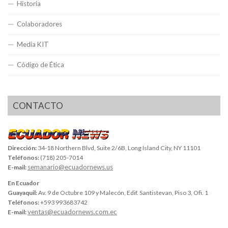
Historia
Colaboradores
Media KIT
Código de Ética
CONTACTO
Dirección:
34-18 Northern Blvd, Suite 2/6B, Long Island City, NY 11101
Teléfonos:
(718) 205-7014
semanario@ecuadornews.us
E-mail:
En Ecuador
Guayaquil:
Av. 9 de Octubre 109 y Malecón, Edif. Santistevan, Piso 3, Ofi. 1
Teléfonos:
+593 993683742
ventas@ecuadornews.com.ec
E-mail: