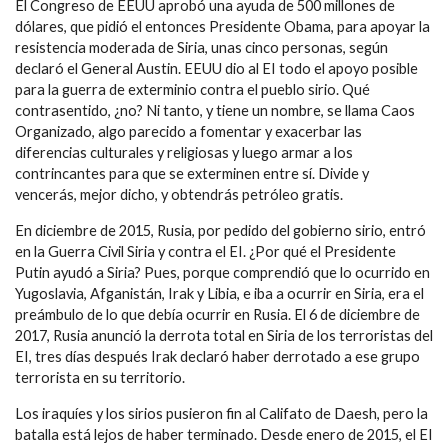
El Congreso de EEUU aprobó una ayuda de 500 millones de
dólares, que pidió el entonces Presidente Obama, para apoyar la
resistencia moderada de Siria, unas cinco personas, según
declaró el General Austin. EEUU dio al EI todo el apoyo posible
para la guerra de exterminio contra el pueblo sirio. Qué
contrasentido, ¿no? Ni tanto, y tiene un nombre, se llama Caos
Organizado, algo parecido a fomentar y exacerbar las
diferencias culturales y religiosas y luego armar a los
contrincantes para que se exterminen entre sí. Divide y
vencerás, mejor dicho, y obtendrás petróleo gratis.
En diciembre de 2015, Rusia, por pedido del gobierno sirio, entró
en la Guerra Civil Siria y contra el EI. ¿Por qué el Presidente
Putin ayudó a Siria? Pues, porque comprendió que lo ocurrido en
Yugoslavia, Afganistán, Irak y Libia, e iba a ocurrir en Siria, era el
preámbulo de lo que debía ocurrir en Rusia. El 6 de diciembre de
2017, Rusia anunció la derrota total en Siria de los terroristas del
EI, tres días después Irak declaró haber derrotado a ese grupo
terrorista en su territorio.
Los iraquíes y los sirios pusieron fin al Califato de Daesh, pero la
batalla está lejos de haber terminado. Desde enero de 2015, el EI