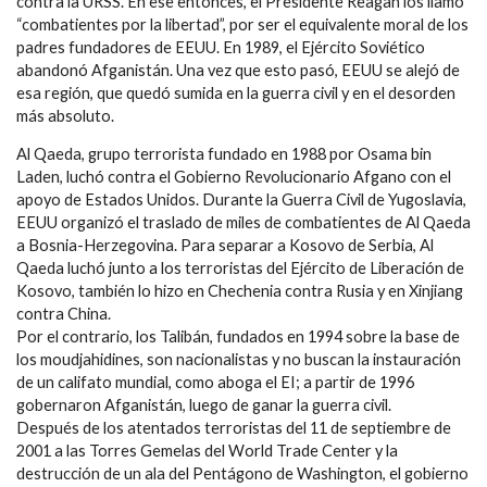
contra la URSS. En ese entonces, el Presidente Reagan los llamó
“combatientes por la libertad”, por ser el equivalente moral de los
padres fundadores de EEUU. En 1989, el Ejército Soviético
abandonó Afganistán. Una vez que esto pasó, EEUU se alejó de
esa región, que quedó sumida en la guerra civil y en el desorden
más absoluto.
Al Qaeda, grupo terrorista fundado en 1988 por Osama bin
Laden, luchó contra el Gobierno Revolucionario Afgano con el
apoyo de Estados Unidos. Durante la Guerra Civil de Yugoslavia,
EEUU organizó el traslado de miles de combatientes de Al Qaeda
a Bosnia-Herzegovina. Para separar a Kosovo de Serbia, Al
Qaeda luchó junto a los terroristas del Ejército de Liberación de
Kosovo, también lo hizo en Chechenia contra Rusia y en Xinjiang
contra China.
Por el contrario, los Talibán, fundados en 1994 sobre la base de
los moudjahidines, son nacionalistas y no buscan la instauración
de un califato mundial, como aboga el EI; a partir de 1996
gobernaron Afganistán, luego de ganar la guerra civil.
Después de los atentados terroristas del 11 de septiembre de
2001 a las Torres Gemelas del World Trade Center y ‎la
destrucción de un ala del Pentágono de Washington, el gobierno