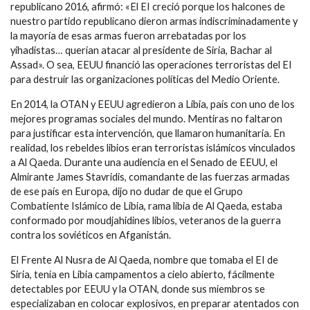
republicano 2016, afirmó: «El EI creció porque los halcones de
nuestro partido republicano dieron armas indiscriminadamente y
la mayoría de esas armas fueron arrebatadas por los
yihadistas… querían atacar al presidente de Siria, Bachar al
Assad». O sea, EEUU financió las operaciones ‎terroristas del EI
para destruir las organizaciones políticas del Medio Oriente.
En 2014, la OTAN y EEUU agredieron a Libia, país con uno de los
mejores programas sociales del mundo. Mentiras no faltaron
para justificar esta intervención, que llamaron humanitaria. En
realidad, los rebeldes libios eran terroristas islámicos vinculados
a Al Qaeda. Durante una audiencia en el Senado de EEUU, el
Almirante James Stavridis, comandante de las fuerzas armadas
de ese país en Europa, dijo no dudar de que el Grupo
Combatiente Islámico de Libia, rama libia de Al Qaeda, estaba
conformado por moudjahidines libios, veteranos de la guerra
contra los soviéticos en Afganistán.
El Frente Al Nusra de Al Qaeda, nombre que tomaba el EI de
Siria, tenía en Libia campamentos a cielo abierto, fácilmente
detectables por EEUU y la OTAN, donde sus miembros se
especializaban en colocar explosivos, en preparar atentados con