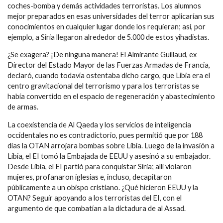
coches-bomba y demás actividades terroristas. Los alumnos
mejor preparados en esas universidades del terror aplicarían sus
conocimientos en cualquier lugar donde los requieran; así, por
ejemplo, a Siria llegaron alrededor de 5.000 de estos yihadistas.
¿Se exagera? ¡De ninguna manera! El Almirante Guillaud, ex
Director del Estado Mayor de las Fuerzas Armadas de Francia,
declaró, cuando todavía ostentaba dicho cargo, que Libia era el
centro gravitacional del terrorismo y para los terroristas se
había convertido en el espacio de regeneración y abastecimiento
de armas.
La coexistencia de Al Qaeda y los servicios de inteligencia
occidentales no es contradictorio, pues permitió que por 188
días la OTAN arrojara bombas sobre Libia. Luego de la invasión a
Libia, el EI tomó la Embajada de EEUU y asesinó a su embajador.
Desde Libia, el EI partió para conquistar Siria; allí violaron
mujeres, profanaron iglesias e, incluso, decapitaron
públicamente a un obispo cristiano. ¿Qué hicieron EEUU y la
OTAN? Seguir apoyando a los terroristas del EI, con el
argumento de que combatían a la dictadura de al Assad.