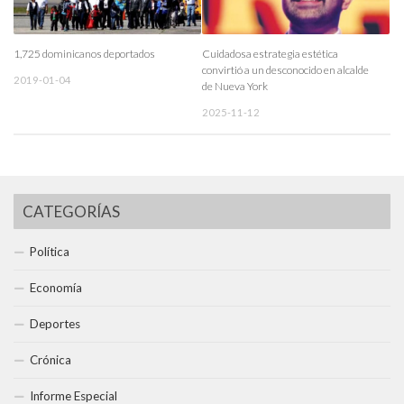
1,725 dominicanos deportados
Cuidadosa estrategia estética
convirtió a un desconocido en alcalde
2019-01-04
de Nueva York
2025-11-12
CATEGORÍAS
Política
Economía
Deportes
Crónica
Informe Especial