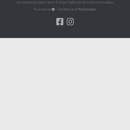
Semanario Ecuador News © 2026. Todos los derechos reservados.
Funciona con
- Diseñado con el
Tema Hueman