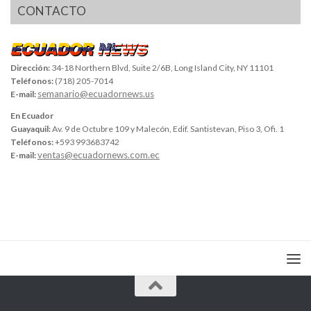
CONTACTO
Dirección:
34-18 Northern Blvd, Suite 2/6B, Long Island City, NY 11101
Teléfonos:
(718) 205-7014
semanario@ecuadornews.us
E-mail:
En Ecuador
Guayaquil:
Av. 9 de Octubre 109 y Malecón, Edif. Santistevan, Piso 3, Ofi. 1
Teléfonos:
+593 993683742
ventas@ecuadornews.com.ec
E-mail: