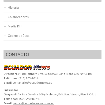
Historia
Colaboradores
Media KIT
Código de Ética
CONTACTO
Dirección:
34-18 Northern Blvd, Suite 2/6B, Long Island City, NY 11101
Teléfonos:
(718) 205-7014
semanario@ecuadornews.us
E-mail:
En Ecuador
Guayaquil:
Av. 9 de Octubre 109 y Malecón, Edif. Santistevan, Piso 3, Ofi. 1
Teléfonos:
+593 993683742
ventas@ecuadornews.com.ec
E-mail: