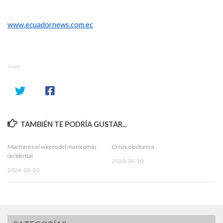
www.ecuadornews.com.ec
SHARE
TAMBIÉN TE PODRÍA GUSTAR...
Macron es el vocero del manicomio
Crisis electorera
occidental
2020-09-30
2024-03-20