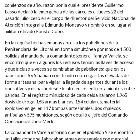
comienzos de año, razón por la cual el presidente Guillermo
Lasso declaró la emergencia de las cárceles el jueves 22 del
pasado julio, cesó en el cargo de director del Servicio Nacional de
Atención Integral a Edmundo Moncayo y nombró en su lugar al
militar retirado Fausto Cobo.
En la requisa hecha semanas antes a los pabellones de la
Penitenciaría del Litoral, en forma simultánea por más de 1.500
policías al mando de la comandante general Tannya Varela, se
encontró que en algunos los reclusos tenían las llaves de acceso
y que incluso a veces se cambiaban de pabellones; que en los
pabellones 6 y 9 habían construido cuatro garitas elevadas de
forma artesanal para vigilar la llegada de agentes durante los
operativos y disparar desde lo alto en los enfrentamientos entre
bandas. En el registro minucioso de cada celda hallaron 1.965
dosis de droga, 168 armas blancas, 154 celulares, material
explosivo en gel en 117 bombas artesanales, dos chalecos
antibalas y 575 municiones, según detalló el jefe del Comando
Operacional, Jhon Merlo.
La comandante Varela informó que en el pabellón 9 se encontró
un taller donde se fabricaban armas artesanales con material