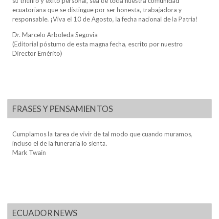
su triunfo y éxito personal, sea de toda nuestra comunidad
ecuatoriana que se distingue por ser honesta, trabajadora y
responsable. ¡Viva el 10 de Agosto, la fecha nacional de la Patria!
Dr. Marcelo Arboleda Segovia
(Editorial póstumo de esta magna fecha, escrito por nuestro
Director Emérito)
FRASES Y PENSAMIENTOS
Cumplamos la tarea de vivir de tal modo que cuando muramos,
incluso el de la funeraria lo sienta.
Mark Twain
ECUADOR NEWS