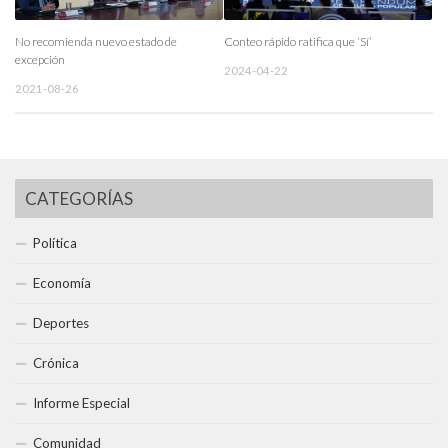
No recomienda nuevo estado de
Conteo rápido ratifica que ‘Sí’
excepción
2024-04-22
2021-08-26
CATEGORÍAS
Política
Economía
Deportes
Crónica
Informe Especial
Comunidad