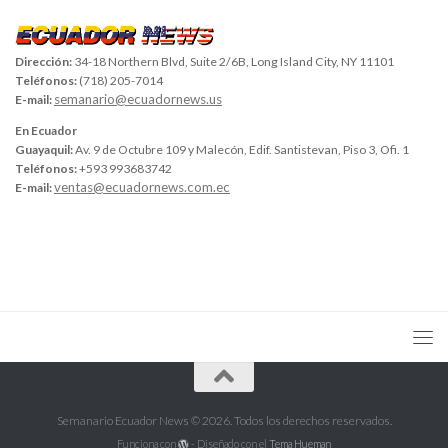
Dirección:
34-18 Northern Blvd, Suite 2/6B, Long Island City, NY 11101
Teléfonos:
(718) 205-7014
semanario@ecuadornews.us
E-mail:
En Ecuador
Guayaquil:
Av. 9 de Octubre 109 y Malecón, Edif. Santistevan, Piso 3, Ofi. 1
Teléfonos:
+593 993683742
ventas@ecuadornews.com.ec
E-mail:
Semanario Ecuador News © 2026. Todos los derechos reservados.
Funciona con
- Diseñado con el
Tema Hueman