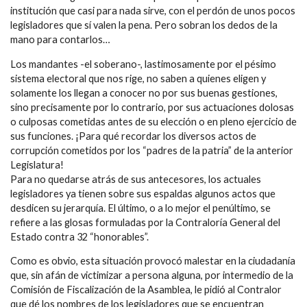
institución que casi para nada sirve, con el perdón de unos pocos
legisladores que sí valen la pena. Pero sobran los dedos de la
mano para contarlos…
Los mandantes -el soberano-, lastimosamente por el pésimo
sistema electoral que nos rige, no saben a quienes eligen y
solamente los llegan a conocer no por sus buenas gestiones,
sino precisamente por lo contrario, por sus actuaciones dolosas
o culposas cometidas antes de su elección o en pleno ejercicio de
sus funciones. ¡Para qué recordar los diversos actos de
corrupción cometidos por los “padres de la patria” de la anterior
Legislatura!
Para no quedarse atrás de sus antecesores, los actuales
legisladores ya tienen sobre sus espaldas algunos actos que
desdicen su jerarquía. El último, o a lo mejor el penúltimo, se
refiere a las glosas formuladas por la Contraloría General del
Estado contra 32 “honorables”.
Como es obvio, esta situación provocó malestar en la ciudadanía
que, sin afán de victimizar a persona alguna, por intermedio de la
Comisión de Fiscalización de la Asamblea, le pidió al Contralor
que dé los nombres de los legisladores que se encuentran