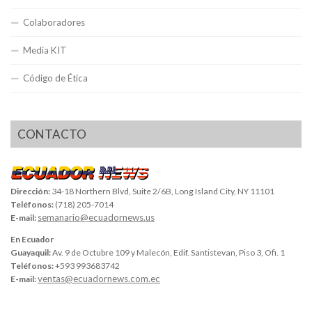
Colaboradores
Media KIT
Código de Ética
CONTACTO
Dirección:
34-18 Northern Blvd, Suite 2/6B, Long Island City, NY 11101
Teléfonos:
(718) 205-7014
semanario@ecuadornews.us
E-mail:
En Ecuador
Guayaquil:
Av. 9 de Octubre 109 y Malecón, Edif. Santistevan, Piso 3, Ofi. 1
Teléfonos:
+593 993683742
ventas@ecuadornews.com.ec
E-mail: