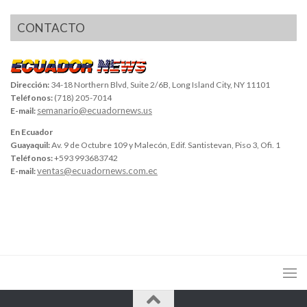
CONTACTO
Dirección:
34-18 Northern Blvd, Suite 2/6B, Long Island City, NY 11101
Teléfonos:
(718) 205-7014
semanario@ecuadornews.us
E-mail:
En Ecuador
Guayaquil:
Av. 9 de Octubre 109 y Malecón, Edif. Santistevan, Piso 3, Ofi. 1
Teléfonos:
+593 993683742
ventas@ecuadornews.com.ec
E-mail: