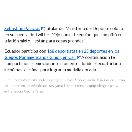
Sebastián Palacios
, titular del Ministerio del Deporte colocó
en su cuenta de Twitter: “Ojo con este equipo que compitió en
triatlón mixto… están para cosas grandes”.
Ecuador participa con
168 deportistas en 25 deportes en los
Juegos Panamericanos Junior, en Cali.
A continuación te
compartimos el emocionante momento, donde el ecuatoriano
luchó hasta el final para lograr la medalla dorada.
El equipo conformado por Nancy Lojano, Xavier Criollo, Paula Vega, Gabriel Terán,
se unieron en un solo abrazo tras ganar la competencia, equipo dirigido por la
entrenadora Cecilia Fárez.