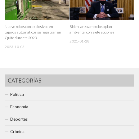
Nueve robos con explosivos en
Biden lanza ambicioso plan
cajeros automáticos se registran en
ambiental con siete acciones
Quito durante 2023
2021-01-28
2023-10-03
CATEGORÍAS
Política
Economía
Deportes
Crónica