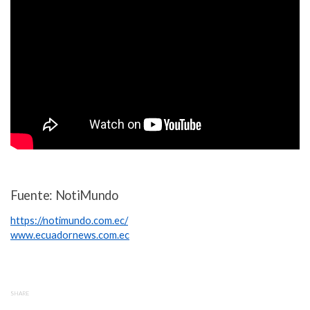
Fuente: NotiMundo
https://notimundo.com.ec/
www.ecuadornews.com.ec
SHARE