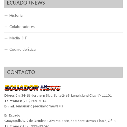
ECUADOR NEWS
Historia
Colaboradores
Media KIT
Código de Ética
CONTACTO
Dirección:
34-18 Northern Blvd, Suite 2/6B, Long Island City, NY 11101
Teléfonos:
(718) 205-7014
semanario@ecuadornews.us
E-mail:
En Ecuador
Guayaquil:
Av. 9 de Octubre 109 y Malecón, Edif. Santistevan, Piso 3, Ofi. 1
Teléfonos:
+593 993683742