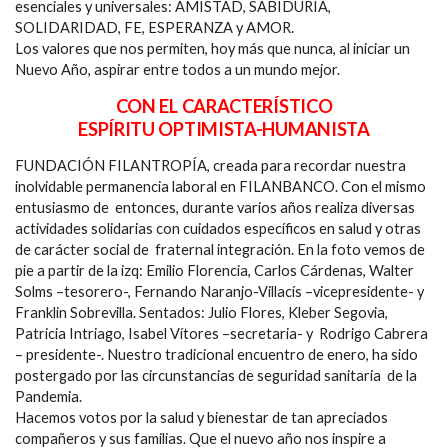
esenciales y universales: AMISTAD, SABIDURÍA,
SOLIDARIDAD, FE, ESPERANZA y AMOR.
Los valores que nos permiten, hoy más que nunca, al iniciar un
Nuevo Año, aspirar entre todos a un mundo mejor.
CON EL CARACTERÍSTICO
ESPÍRITU OPTIMISTA-HUMANISTA
FUNDACIÓN FILANTROPÍA, creada para recordar nuestra
inolvidable permanencia laboral en FILANBANCO. Con el mismo
entusiasmo de entonces, durante varios años realiza diversas
actividades solidarias con cuidados específicos en salud y otras
de carácter social de fraternal integración. En la foto vemos de
pie a partir de la izq: Emilio Florencia, Carlos Cárdenas, Walter
Solms –tesorero-, Fernando Naranjo-Villacís –vicepresidente- y
Franklin Sobrevilla. Sentados: Julio Flores, Kleber Segovia,
Patricia Intriago, Isabel Vítores –secretaria- y Rodrigo Cabrera
– presidente-. Nuestro tradicional encuentro de enero, ha sido
postergado por las circunstancias de seguridad sanitaria de la
Pandemia.
Hacemos votos por la salud y bienestar de tan apreciados
compañeros y sus familias. Que el nuevo año nos inspire a