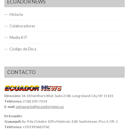
ECUADOR NEWS
Historia
Colaboradores
Media KIT
Código de Ética
CONTACTO
Dirección:
34-18 Northern Blvd, Suite 2/6B, Long Island City, NY 11101
Teléfonos:
(718) 205-7014
semanario@ecuadornews.us
E-mail:
En Ecuador
Guayaquil:
Av. 9 de Octubre 109 y Malecón, Edif. Santistevan, Piso 3, Ofi. 1
Teléfonos:
+593 993683742