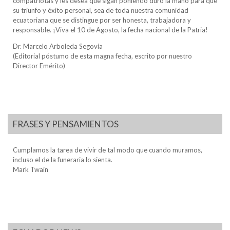
compatriotas y les desea que sigan poniendo duro la mano para que
su triunfo y éxito personal, sea de toda nuestra comunidad
ecuatoriana que se distingue por ser honesta, trabajadora y
responsable. ¡Viva el 10 de Agosto, la fecha nacional de la Patria!
Dr. Marcelo Arboleda Segovia
(Editorial póstumo de esta magna fecha, escrito por nuestro
Director Emérito)
FRASES Y PENSAMIENTOS
Cumplamos la tarea de vivir de tal modo que cuando muramos,
incluso el de la funeraria lo sienta.
Mark Twain