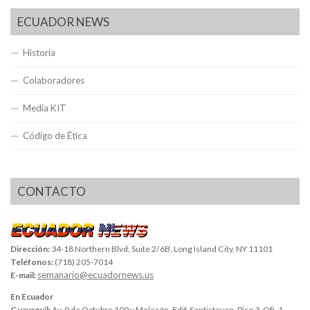
ECUADOR NEWS
Historia
Colaboradores
Media KIT
Código de Ética
CONTACTO
Dirección:
34-18 Northern Blvd, Suite 2/6B, Long Island City, NY 11101
Teléfonos:
(718) 205-7014
semanario@ecuadornews.us
E-mail:
En Ecuador
Guayaquil:
Av. 9 de Octubre 109 y Malecón, Edif. Santistevan, Piso 3, Ofi. 1