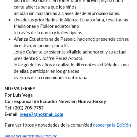
distritos escolares, el Gobernador Phil Murphy ha dado
carta abierta para que los niños
acudan sin mascarillas a clases desde el próximo lunes.
Una de las prioridades de Alianza Ecuatoriana, resaltar las
tradiciones y Folklor ecuatoriano
a través de la danza y bailes típicos.
Alianza Ecuatoriana de Passaic, haciendo presencia con su
directiva, en primer plano Sr.
Jorge Cañarte, presidente vitalicio adhonoren y su actual
presidente Sr. Joffre Pérez Acosta,
lo largo de los años a realizado diferentes actividades, una
de ellas, participar en los grandes
eventos de la comunidad ecuatoriana.
NUEVA JERSEY
Por Luis Vega
Corresponsal de Ecuador News en Nueva Jersey
Tel. (201) 705-7753
E-mail:
ivega7@hotmail.com
Para ver fotos y novedades de la comunidad
descarga la Edición
www.ecuadornews.com.ec