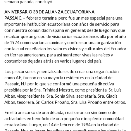
semana pasada, concluyó.
ANIVERSARIO 38 DE ALIANZA ECUATORIANA
PASSAIC.
– febrero termina, pero fue un mes especial para una
importante institución ecuatoriana con años de servicio para
con nuestra comunidad hispana en general; desde luego hay que
recalcar que un grupo de visionarios ecuatorianos allá por el año
de 1974 comenzarían a caminar y conformar una organización
con la cual enseñarían los valores cívicos y culturales del Ecuador
en tierras americanas, para así mantener vivas las raíces y
costumbres dejadas atrás en varios lugares del país.
Los precursores y mentalizadores de crear una organización
como AE, fueron en su mayoría residentes en la ciudad de
Passaic, NJ, por lo que se conformó una pequeña directiva
presidida por la Sra. Trinidad Mestre, como presidenta, Sr. Luis
Albán, vicepresidente, Sra. Sonia Silva, secretaria, Sra. Gladis
Albán, tesorera, Sr. Carlos Proaño, Sra. Lilia Proaño entre otros.
En el transcurso de una década, realizaron un sinnúmero de
actividades en beneficio de una pequeña e incipiente comunidad
ecuatoriana. Luego, un 14 de febrero de 1984 en la ciudad de
Passaic, Nueva Jersey inscribieron y constituyeron legalmente lo