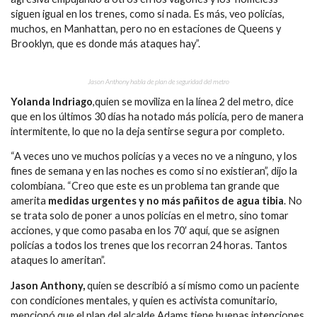
siguen igual en los trenes, como si nada. Es más, veo policías,
muchos, en Manhattan, pero no en estaciones de Queens y
Brooklyn, que es donde más ataques hay”.
Jason Anthony habla de plan de seguridad del metro
Yolanda Indriago
,quien se moviliza en la línea 2 del metro, dice
que en los últimos 30 días ha notado más policía, pero de manera
intermitente, lo que no la deja sentirse segura por completo.
“A veces uno ve muchos policías y a veces no ve a ninguno, y los
fines de semana y en las noches es como si no existieran”, dijo la
colombiana. “Creo que este es un problema tan grande que
amerita
medidas urgentes y no más pañitos de agua tibia
. No
se trata solo de poner a unos policías en el metro, sino tomar
acciones, y que como pasaba en los 70′ aquí, que se asignen
policías a todos los trenes que los recorran 24 horas. Tantos
ataques lo ameritan”.
Jason Anthony,
quien se describió a sí mismo como un paciente
con condiciones mentales, y quien es activista comunitario,
mencionó que el plan del alcalde Adams tiene buenas intenciones,