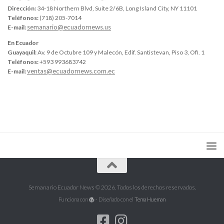
Dirección:
34-18 Northern Blvd, Suite 2/6B, Long Island City, NY 11101
Teléfonos:
(718) 205-7014
semanario@ecuadornews.us
E-mail:
En Ecuador
Guayaquil:
Av. 9 de Octubre 109 y Malecón, Edif. Santistevan, Piso 3, Ofi. 1
Teléfonos:
+593 993683742
ventas@ecuadornews.com.ec
E-mail:
Semanario Ecuador News © 2026. Todos los derechos reservados.
Funciona con
- Diseñado con el
Tema Hueman