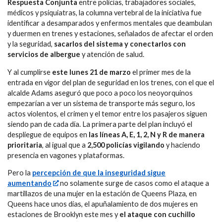
Respuesta Conjunta
entre policías, trabajadores sociales,
médicos y psiquiatras, la columna vertebral de la iniciativa fue
identificar a desamparados y enfermos mentales que deambulan
y duermen en trenes y estaciones, señalados de afectar el orden
y la seguridad,
sacarlos del sistema y conectarlos con
servicios de albergue
y atención de salud.
Y al cumplirse
este lunes 21 de marzo
el primer mes de la
entrada en vigor del plan de seguridad en los trenes, con el que el
alcalde Adams aseguró que poco a poco los neoyorquinos
empezarían a ver un sistema de transporte más seguro, los
actos violentos, el crimen y el temor entre los pasajeros siguen
siendo pan de cada día. La primera parte del plan incluyó el
despliegue de equipos en
las líneas A, E, 1, 2, N y R de manera
prioritaria
, al igual que a
2,500 policías vigilando
y haciendo
presencia en vagones y plataformas.
Pero la
percepción de que la inseguridad sigue
aumentando
no solamente surge de casos como el ataque a
martillazos de una mujer en la estación de Queens Plaza, en
Queens hace unos días, el apuñalamiento de dos mujeres en
estaciones de Brooklyn este mes y
el ataque con cuchillo