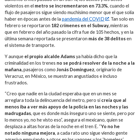
violentos en el
metro se incrementaron en 73.3%
, cuando el
flujo de pasajeros sigue siendo muchísimo menor que el que solía
haber en épocas antes de la
pandemia del COVID
. Tan solo en
febrero se reportaron
182 crímenes en el Subway,
mientras
que en febrero del año pasado la cifra fue de 105 hechos, y en la
última semana reportada se presentaron
más de 38 delitos
en
el sistema de transporte.
Y aunque
el propio alcalde Adams
ya había dicho que la
criminalidad en los trenes
no se podrá resolver de la noche a la
mañana,
pasajeros como
Jonás Domínguez
, originario de
Veracruz, en México, se muestran angustiados e incluso
frustrados.
“Creo que nadie en la ciudad esperaba que en un mes se
arreglara toda la delincuencia del metro, pero si
creía que al
menos iba a ver más apoyo de la policía en las noches y las
madrugadas
, que es donde más inseguro uno se siente, pero por
lo menos yo, no he visto eso”, asegura el mexicano, quien se
desplaza a altas horas de la noche en el tren E. “
Yo no he
notado ninguna mejora
, a cada rato uno sigue viendo gente
agresiva empujando a otros en los vagones y los ‘homeless’