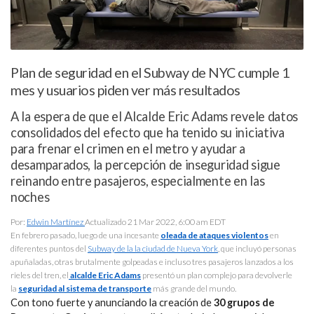
Plan de seguridad en el Subway de NYC cumple 1
mes y usuarios piden ver más resultados
A la espera de que el Alcalde Eric Adams revele datos
consolidados del efecto que ha tenido su iniciativa
para frenar el crimen en el metro y ayudar a
desamparados, la percepción de inseguridad sigue
reinando entre pasajeros, especialmente en las
noches
Por:
Edwin Martínez
Actualizado 21 Mar 2022, 6:00 am EDT
En febrero pasado, luego de una incesante
oleada de ataques violentos
en
diferentes puntos del
Subway de la la ciudad de Nueva York
, que incluyó personas
apuñaladas, otras brutalmente golpeadas e incluso tres pasajeros lanzados a los
rieles del tren, el
alcalde Eric Adams
presentó un plan complejo para devolverle
la
seguridad al sistema de transporte
más grande del mundo.
Con tono fuerte y anunciando la creación de
30 grupos de