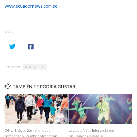
www.ecuadornews.com.ec
SHARE
Etiquetas:
Noticias EEUU
TAMBIÉN TE PODRÍA GUSTAR...
ONU: Más de 2,6 millones de
Una estafa fue interveción de
personas en Ecuador enfrentarán
Maluma en Guayaquil