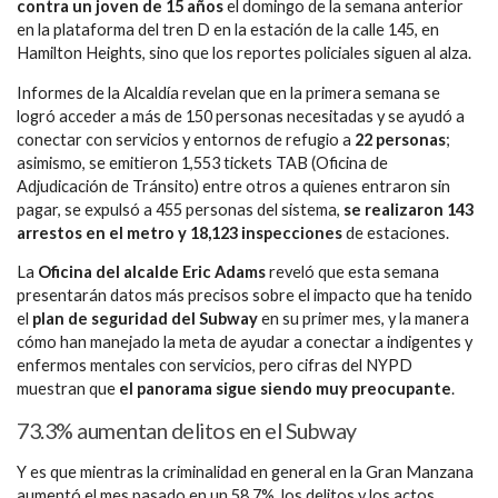
contra un joven de 15 años
el domingo de la semana anterior
en la plataforma del tren D en la estación de la calle 145, en
Hamilton Heights, sino que los reportes policiales siguen al alza.
Informes de la Alcaldía revelan que en la primera semana se
logró acceder a más de 150 personas necesitadas y se ayudó a
conectar con servicios y entornos de refugio a
22 personas
;
asimismo, se emitieron 1,553 tickets TAB (Oficina de
Adjudicación de Tránsito) entre otros a quienes entraron sin
pagar, se expulsó a 455 personas del sistema,
se realizaron 143
arrestos en el metro y 18,123 inspecciones
de estaciones.
La
Oficina del alcalde Eric Adams
reveló que esta semana
presentarán datos más precisos sobre el impacto que ha tenido
el
plan de seguridad del Subway
en su primer mes, y la manera
cómo han manejado la meta de ayudar a conectar a indigentes y
enfermos mentales con servicios, pero cifras del NYPD
muestran que
el panorama sigue siendo muy preocupante
.
73.3% aumentan delitos en el Subway
Y es que mientras la criminalidad en general en la Gran Manzana
aumentó el mes pasado en un 58.7%, los delitos y los actos