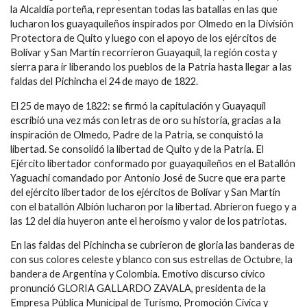
la Alcaldía porteña, representan todas las batallas en las que
lucharon los guayaquileños inspirados por Olmedo en la División
Protectora de Quito y luego con el apoyo de los ejércitos de
Bolívar y San Martín recorrieron Guayaquil, la región costa y
sierra para ir liberando los pueblos de la Patria hasta llegar a las
faldas del Pichincha el 24 de mayo de 1822.
El 25 de mayo de 1822: se firmó la capitulación y Guayaquil
escribió una vez más con letras de oro su historia, gracias a la
inspiración de Olmedo, Padre de la Patria, se conquistó la
libertad. Se consolidó la libertad de Quito y de la Patria. El
Ejército libertador conformado por guayaquileños en el Batallón
Yaguachi comandado por Antonio José de Sucre que era parte
del ejército libertador de los ejércitos de Bolívar y San Martín
con el batallón Albión lucharon por la libertad. Abrieron fuego y a
las 12 del día huyeron ante el heroísmo y valor de los patriotas.
En las faldas del Pichincha se cubrieron de gloria las banderas de
con sus colores celeste y blanco con sus estrellas de Octubre, la
bandera de Argentina y Colombia. Emotivo discurso cívico
pronunció GLORIA GALLARDO ZAVALA, presidenta de la
Empresa Pública Municipal de Turismo, Promoción Cívica y