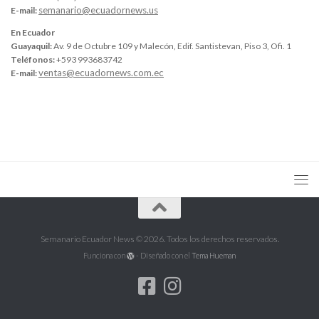
semanario@ecuadornews.us
E-mail:
En Ecuador
Guayaquil:
Av. 9 de Octubre 109 y Malecón, Edif. Santistevan, Piso 3, Ofi. 1
Teléfonos:
+593 993683742
ventas@ecuadornews.com.ec
E-mail:
Semanario Ecuador News © 2026. Todos los derechos reservados.
Funciona con
- Diseñado con el
Tema Hueman