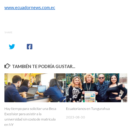
www.ecuadornews.com.ec
SHARE
TAMBIÉN TE PODRÍA GUSTAR...
Hay tiempo para solicitar una Beca
Ecuatorianos en Tungurahua
Excelsior para asistir a la
2023-08-30
universidad sin costo de matrícula
en NY