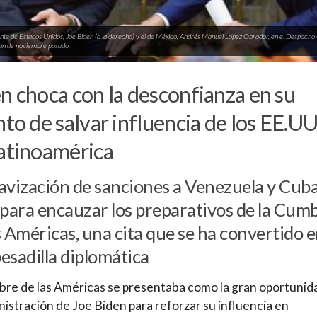
ente de Estados Unidos, Joe Biden (a la derecha) y el de México, Andrés Manuel López Obrador, en el Despacho
ón de noviembre pasado.
n choca con la desconfianza en su
nto de salvar influencia de los EE.UU
atinoamérica
avización de sanciones a Venezuela y Cub
 para encauzar los preparativos de la Cum
s Américas, una cita que se ha convertido 
esadilla diplomática
re de las Américas se presentaba como la gran oportunid
nistración de Joe Biden para reforzar su influencia en