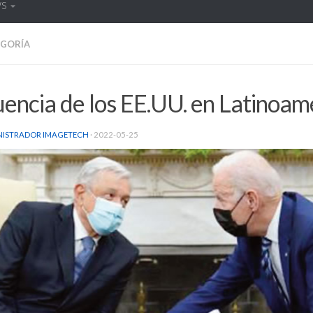
WS
EGORÍA
uencia de los EE.UU. en Latinoam
NISTRADOR IMAGETECH
·
2022-05-25