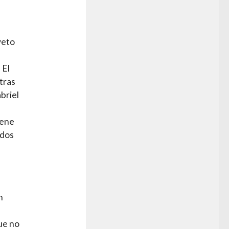
veto
 El
tras
briel
iene
idos
n
ue no