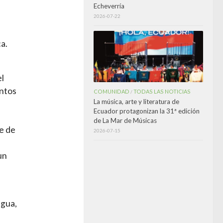
Echeverría
2026-07-22
ca.
el
ntos
COMUNIDAD
TODAS LAS NOTICIAS
/
La música, arte y literatura de
Ecuador protagonizan la 31ª edición
de La Mar de Músicas
re de
2026-07-15
un
agua,