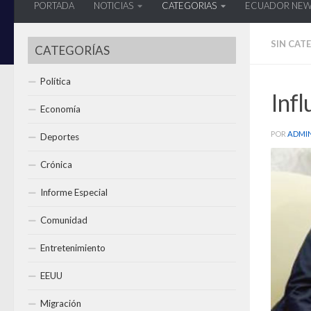
PORTADA
NOTICIAS
CATEGORIAS
ECUADOR NE
SIN CAT
CATEGORÍAS
Política
Infl
Economía
POR
ADMI
Deportes
Crónica
Informe Especial
Comunidad
Entretenimiento
EEUU
Migración