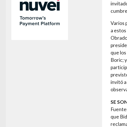
invitad
cumbre
Varios 
a estos
Obrador
preside
que los
Boric; 
partici
previst
invitó 
observa
SE SO
Fuentes
que Bid
reclama