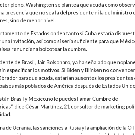
cter pleno. Washington se plantea que acuda como obser
na presencia que no sea la del presidente ni la del ministro 
res, sino de menor nivel.
rtamento de Estados ondea tanto si Cuba estaría dispuest
 una invitación, así como si sería suficiente para que Méxic
aíses renunciena boicotear la cumbre.
idente de Brasil, Jair Bolsonaro, ya ha señalado que noplan
 sin especificar los motivos. Si Biden y Blinken no convence
brador paraque acuda, estarían ausentes los presidentes
 países más poblados de América después de Estados Unido
están Brasil y México,no le puedes llamar Cumbre de
icas”, dice César Martínez, 21 consultor de marketing polí
cidad.
ra de Ucrania, las sanciones a Rusia y la ampliación de la 