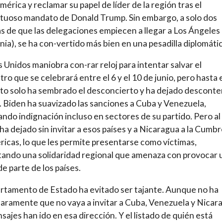
mérica y reclamar su papel de líder de la región tras el
uoso mandato de Donald Trump. Sin embargo, a solo dos
 de que las delegaciones empiecen a llegar a Los Ángeles
rnia), se ha con-vertido más bien en una pesadilla diplomáti
 Unidos maniobra con-rar reloj para intentar salvar el
ro que se celebrará entre el 6 y el 10 de junio, pero hasta 
o solo ha sembrado el desconcierto y ha dejado desconte
. Biden ha suavizado las sanciones a Cuba y Venezuela,
ndo indignación incluso en sectores de su partido. Pero al
ha dejado sin invitar a esos países y a Nicaragua a la Cumb
ricas, lo que les permite presentarse como víctimas,
ando una solidaridad regional que amenaza con provocar 
de parte de los países.
rtamento de Estado ha evitado ser tajante. Aunque no ha
laramente que no vaya a invitar a Cuba, Venezuela y Nicar
sajes han ido en esa dirección. Y el listado de quién está