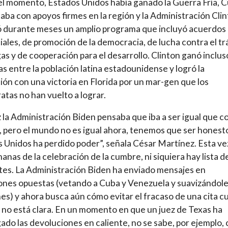
l momento, Estados Unidos había ganado la Guerra Fría, 
aba con apoyos firmes en la región y la Administración Cli
 durante meses un amplio programa que incluyó acuerdos
ales, de promoción de la democracia, de lucha contra el tr
as y de cooperación para el desarrollo. Clinton ganó inclus
as entre la población latina estadounidense y logró la
ión con una victoria en Florida por un mar-gen que los
tas no han vuelto a lograr.
z la Administración Biden pensaba que iba a ser igual que c
, pero el mundo no es igual ahora, tenemos que ser honest
 Unidos ha perdido poder”, señala César Martínez. Esta vez
anas de la celebración de la cumbre, ni siquiera hay lista d
tes. La Administración Biden ha enviado mensajes en
ones opuestas (vetando a Cuba y Venezuela y suavizándol
es) y ahora busca aún cómo evitar el fracaso de una cita c
no está clara. En un momento en que un juez de Texas ha
ado las devoluciones en caliente, no se sabe, por ejemplo,