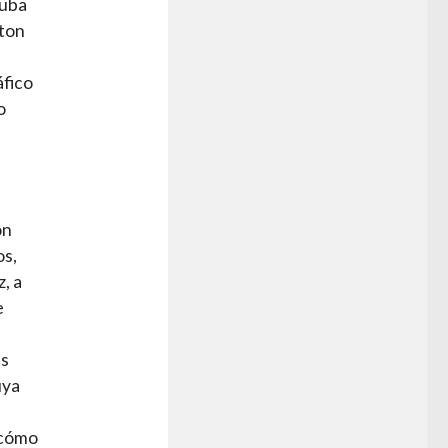
Cuba
nton
áfico
o
on
os,
, a
e
es
uya
 cómo