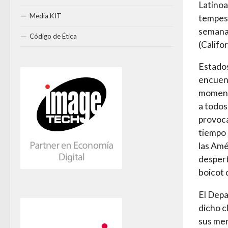
Latinoa
Media KIT
tempest
semanas
Código de Ética
(Califo
Estados
encuent
moment
a todos
provoca
tiempo 
las Amé
despert
boicot 
El Depa
dicho c
sus men