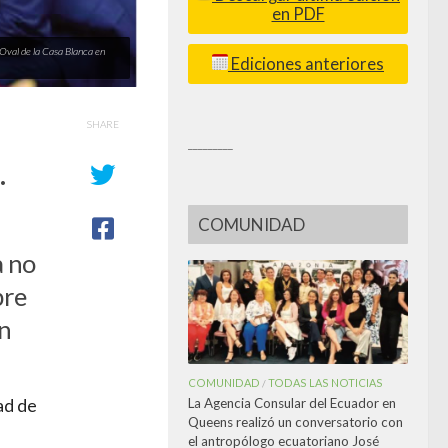
en PDF
 Oval de la Casa Blanca en
Ediciones anteriores
SHARE
_________
.
COMUNIDAD
a no
bre
en
COMUNIDAD
TODAS LAS NOTICIAS
/
La Agencia Consular del Ecuador en
ad de
Queens realizó un conversatorio con
el antropólogo ecuatoriano José