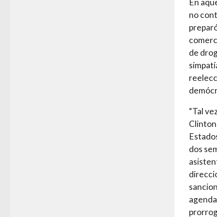
En aque
no cont
preparó
comerci
de drog
simpatí
reelecc
demócra
“Tal ve
Clinton
Estados
dos sem
asisten
direcci
sancion
agenda 
prorrog