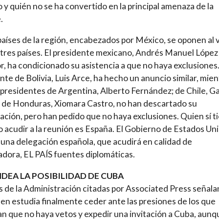
o y quién no se ha convertido en la principal amenaza de la
.
países de la región, encabezados por México, se oponen al 
 tres países. El presidente mexicano, Andrés Manuel López
, ha condicionado su asistencia a que no haya exclusiones.
nte de Bolivia, Luis Arce, ha hecho un anuncio similar, mien
 presidentes de Argentina, Alberto Fernández; de Chile, Ga
y de Honduras, Xiomara Castro, no han descartado su
pación, pero han pedido que no haya exclusiones. Quien sí t
o acudir a la reunión es España. El Gobierno de Estados Un
a una delegación española, que acudirá en calidad de
dora, EL PAÍS fuentes diplomáticas.
NDEA LA POSIBILIDAD DE CUBA
 de la Administración citadas por Associated Press señala
en estudia finalmente ceder ante las presiones de los que
n que no haya vetos y expedir una invitación a Cuba, aunq