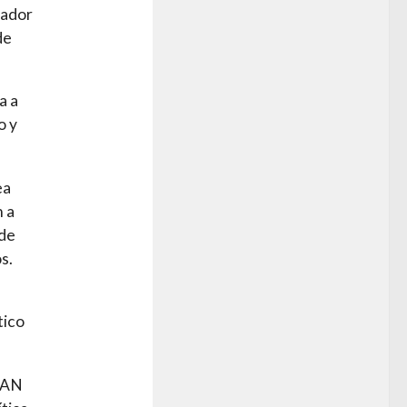
vador
de
a a
o y
ea
n a
 de
s.
tico
OTAN