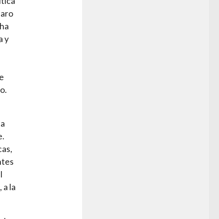
ítica
laro
 ha
a y
ue
o.
ta
e.
cas,
ntes
l
 a la