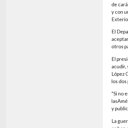
de cará
y con u
Exterio
El Depa
aceptar
otros p
El pres
acudir,
López O
los dos
“Si no 
lasAmér
y publi
La guer