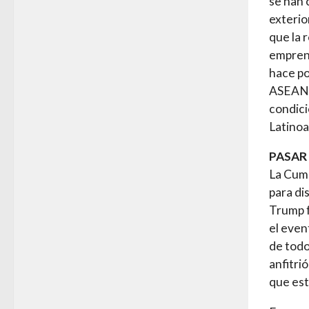
se han 
exterio
que la 
emprend
hace po
ASEAN (
condici
Latinoa
PASAR
La Cumb
para di
Trump f
el even
de todo
anfitri
que est