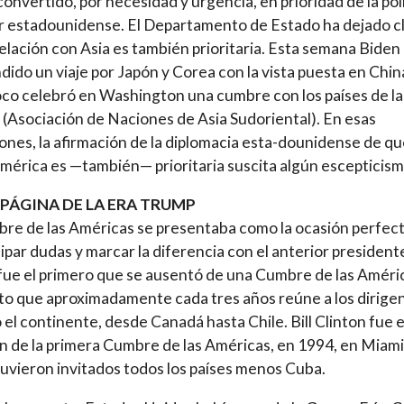
convertido, por necesidad y urgencia, en prioridad de la pol
r estadounidense. El Departamento de Estado ha dejado c
relación con Asia es también prioritaria. Esta semana Biden
ido un viaje por Japón y Corea con la vista puesta en Chin
co celebró en Washington una cumbre con los países de la
Asociación de Naciones de Asia Sudoriental). En esas
ones, la afirmación de la diplomacia esta-dounidense de q
mérica es —también— prioritaria suscita algún escepticism
 PÁGINA DE LA ERA TRUMP
re de las Américas se presentaba como la ocasión perfec
sipar dudas y marcar la diferencia con el anterior president
ue el primero que se ausentó de una Cumbre de las Améri
to que aproximadamente cada tres años reúne a los dirige
 el continente, desde Canadá hasta Chile. Bill Clinton fue e
ón de la primera Cumbre de las Américas, en 1994, en Miami,
uvieron invitados todos los países menos Cuba.