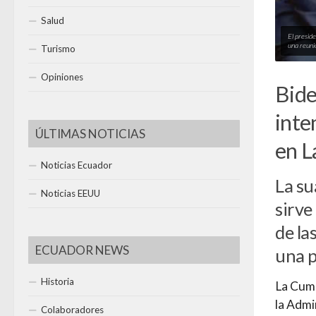
Salud
El presid
una reuni
Turismo
Opiniones
Bide
inte
ÚLTIMAS NOTICIAS
en L
Noticias Ecuador
La su
Noticias EEUU
sirve
de la
ECUADOR NEWS
una p
Historia
La Cumb
la Admi
Colaboradores