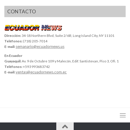
CONTACTO
Dirección:
34-18 Northern Blvd, Suite 2/6B, Long Island City, NY 11101
Teléfonos:
(718) 205-7014
semanario@ecuadornews.us
E-mail:
En Ecuador
Guayaquil:
Av. 9 de Octubre 109 y Malecón, Edif. Santistevan, Piso 3, Ofi. 1
Teléfonos:
+593 993683742
ventas@ecuadornews.com.ec
E-mail: