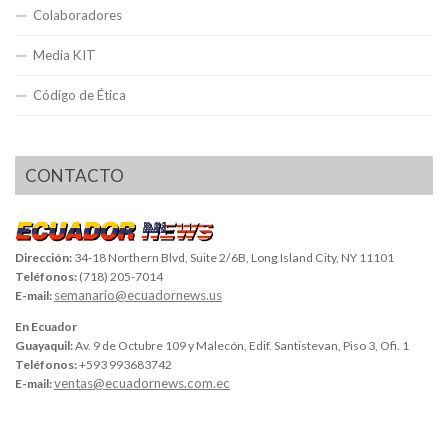
Colaboradores
Media KIT
Código de Ética
CONTACTO
Dirección:
34-18 Northern Blvd, Suite 2/6B, Long Island City, NY 11101
Teléfonos:
(718) 205-7014
semanario@ecuadornews.us
E-mail:
En Ecuador
Guayaquil:
Av. 9 de Octubre 109 y Malecón, Edif. Santistevan, Piso 3, Ofi. 1
Teléfonos:
+593 993683742
ventas@ecuadornews.com.ec
E-mail: