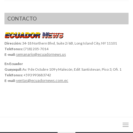
CONTACTO
Dirección:
34-18 Northern Blvd, Suite 2/6B, Long Island City, NY 11101
Teléfonos:
(718) 205-7014
semanario@ecuadornews.us
E-mail:
En Ecuador
Guayaquil:
Av. 9 de Octubre 109 y Malecón, Edif. Santistevan, Piso 3, Ofi. 1
Teléfonos:
+593 993683742
ventas@ecuadornews.com.ec
E-mail: