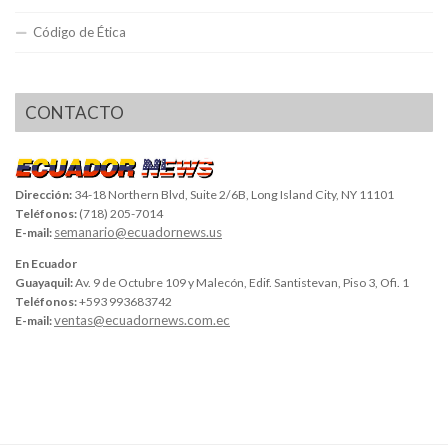
Código de Ética
CONTACTO
Dirección:
34-18 Northern Blvd, Suite 2/6B, Long Island City, NY 11101
Teléfonos:
(718) 205-7014
semanario@ecuadornews.us
E-mail:
En Ecuador
Guayaquil:
Av. 9 de Octubre 109 y Malecón, Edif. Santistevan, Piso 3, Ofi. 1
Teléfonos:
+593 993683742
ventas@ecuadornews.com.ec
E-mail: