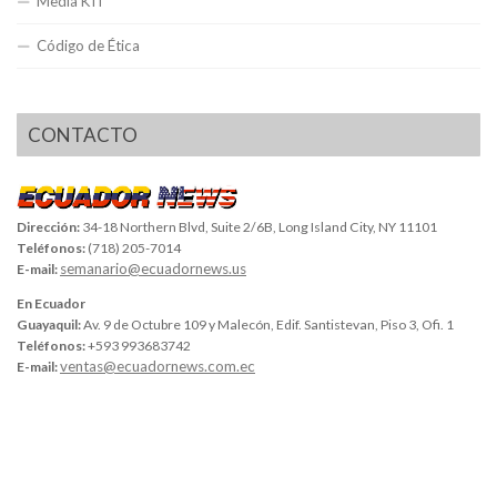
Media KIT
Código de Ética
CONTACTO
Dirección:
34-18 Northern Blvd, Suite 2/6B, Long Island City, NY 11101
Teléfonos:
(718) 205-7014
semanario@ecuadornews.us
E-mail:
En Ecuador
Guayaquil:
Av. 9 de Octubre 109 y Malecón, Edif. Santistevan, Piso 3, Ofi. 1
Teléfonos:
+593 993683742
ventas@ecuadornews.com.ec
E-mail: