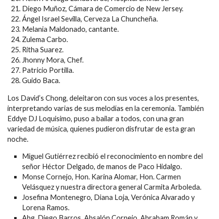
Diego Muñoz, Cámara de Comercio de New Jersey.
Ángel Israel Sevilla, Cerveza La Chuncheña.
Melania Maldonado, cantante.
Zulema Carbo.
Ritha Suarez.
Jhonny Mora, Chef.
Patricio Portilla.
Guido Baca.
Los David’s Chong, deleitaron con sus voces a los presentes,
interpretando varias de sus melodías en la ceremonia. También
Eddye DJ Loquisimo, puso a bailar a todos, con una gran
variedad de música, quienes pudieron disfrutar de esta gran
noche.
Miguel Gutiérrez recibió el reconocimiento en nombre del
señor Héctor Delgado, de manos de Paco Hidalgo.
Monse Cornejo, Hon. Karina Alomar, Hon. Carmen
Velásquez y nuestra directora general Carmita Arboleda.
Josefina Montenegro, Diana Loja, Verónica Alvarado y
Lorena Ramos.
Abg. Diego Barros, Absalón Cornejo, Abraham Román y