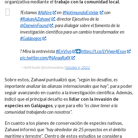
organizativa mediante el
trabajo con la comunidad local.
?Estamos
#AlAire
en
#NotimundoEstelar
con
#RakanAZahawi
, director Ejecutivo de la
@DarwinFound
, para dialogar sobre el fomento de la
investigación científica para un cambio transformador en
#Galápagos
.
? Mira la entrevista
#EnVivo
https://t.co/LYVwp4Esuv
pic.twitter.com/fNArqqRafX
— NotiMundo (@notimundoec)
October 6, 2022
Sobre estos, Zahawi puntualizó que,
“según los desafíos, es
importante analizar las alianzas internacionales que hay”
, para poder
seguir avanzando en cuanto a la investigación científica. Además,
indicó que el principal desafío es
lidiar con la invasión de
especies en Galápagos
, y que para ello
“es clave tener a la
comunidad trabajando con nosotros”.
En cuanto a los planes de conservación de especies nativas,
Zahawi informó que
“hay alrededor de 25 proyectos en el ámbito
marítimo y terrestre”
. Dentro de estos estudios se considera