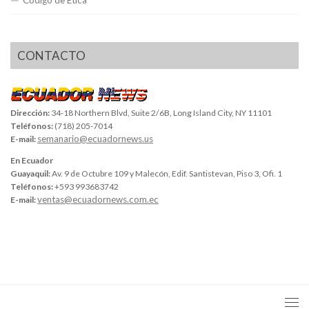
Código de Ética
CONTACTO
Dirección:
34-18 Northern Blvd, Suite 2/6B, Long Island City, NY 11101
Teléfonos:
(718) 205-7014
semanario@ecuadornews.us
E-mail:
En Ecuador
Guayaquil:
Av. 9 de Octubre 109 y Malecón, Edif. Santistevan, Piso 3, Ofi. 1
Teléfonos:
+593 993683742
ventas@ecuadornews.com.ec
E-mail: