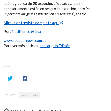
qué
hay cerca de 20 especies afectadas
, que no
necesariamente están en peligro de extinción, pero
“es
importante dirigir los esfuerzos en preservarlas”
, añadió.
Mira la entrevista completa aquí
.
Por:
NotiMundo
Estelar
www.ecuadornews.com.ec
Para ver más noticias,
descarga la Edición
.
SHARE
Etiquetas:
Noticias Ecuador
TAMBIÉN TE PODRÍA GUSTAR...