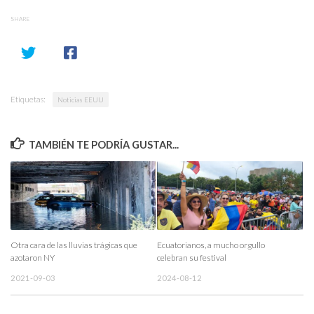
SHARE
Etiquetas:
Noticias EEUU
TAMBIÉN TE PODRÍA GUSTAR...
Otra cara de las lluvias trágicas que
Ecuatorianos, a mucho orgullo
azotaron NY
celebran su festival
2021-09-03
2024-08-12