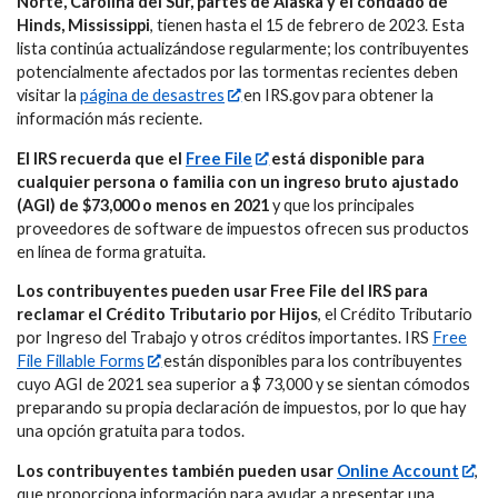
Norte, Carolina del Sur, partes de Alaska y el condado de
Hinds, Mississippi
, tienen hasta el 15 de febrero de 2023. Esta
lista continúa actualizándose regularmente; los contribuyentes
potencialmente afectados por las tormentas recientes deben
visitar la
página de desastres
en IRS.gov para obtener la
información más reciente.
El IRS recuerda que el
Free File
está disponible para
cualquier persona o familia con un ingreso bruto ajustado
(AGI) de $73,000 o menos en 2021
y que los principales
proveedores de software de impuestos ofrecen sus productos
en línea de forma gratuita.
Los contribuyentes pueden usar Free File del IRS para
reclamar el Crédito Tributario por Hijos
, el Crédito Tributario
por Ingreso del Trabajo y otros créditos importantes. IRS
Free
File Fillable Forms
están disponibles para los contribuyentes
cuyo AGI de 2021 sea superior a $ 73,000 y se sientan cómodos
preparando su propia declaración de impuestos, por lo que hay
una opción gratuita para todos.
Los contribuyentes también pueden usar
Online Account
,
que proporciona información para ayudar a presentar una