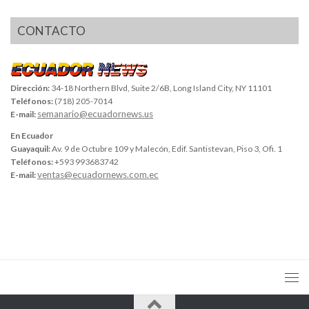
CONTACTO
Dirección:
34-18 Northern Blvd, Suite 2/6B, Long Island City, NY 11101
Teléfonos:
(718) 205-7014
semanario@ecuadornews.us
E-mail:
En Ecuador
Guayaquil:
Av. 9 de Octubre 109 y Malecón, Edif. Santistevan, Piso 3, Ofi. 1
Teléfonos:
+593 993683742
ventas@ecuadornews.com.ec
E-mail: