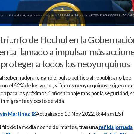
nadora Kathy Hochul ganó las elecciones con el 52.8% del total de los votos FOTO: FLICKR GOBERNACI
triunfo de Hochul en la Gobernació
nta llamado a impulsar más accion
 proteger a todos los neoyorquinos
al gobernadora le ganó el pulso político al republicano Lee
 con el 52% de los votos, y líderes neoyorquinos exigen que
da para los próximos 4 años trabaje más por la seguridad, s
 inmigrantes y costo de vida
win Martínez
Actualizado 10 Nov 2022, 8:44 am EST
l filo de la media noche del martes, tras una
reñida jornada