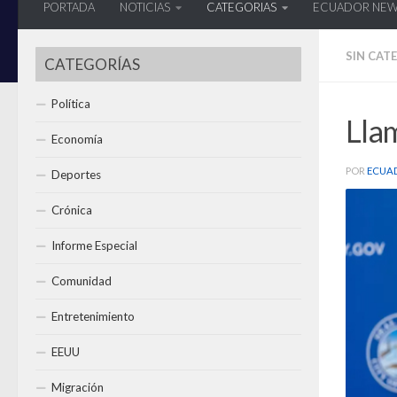
PORTADA
NOTICIAS
CATEGORIAS
ECUADOR NE
SIN CAT
CATEGORÍAS
Política
Lla
Economía
POR
ECUA
Deportes
Crónica
Informe Especial
Comunidad
Entretenimiento
EEUU
Migración