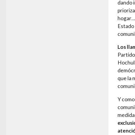
dando i
prioriz
hogar… 
Estado
comunid
Los lla
Partido
Hochul,
demócra
que la 
comunid
Y como 
comunid
medida
exclusi
atenci