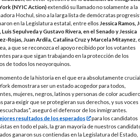
York (NYIC Action)
extendió su llamado no solamente a la
dora Hochul, sino a la larga lista de demócratas progresis
aron en la Legislatura estatal, entre ellos
Jessica Ramos, J
, Luis Sepulveda y Gustavo Rivera, en el Senado y Jessica
z-Rojas, Juan Ardila, Catalina Cruz y Marcela Mitaynez
, 
a, a que se reconozca el apoyo recibido por los votantes
ntes para que sigan trabajando en la protección de los
s de todos los neoyorquinos.
momento de la historia en el que era absolutamente crucia
ork demostrara ser un estado acogedor para todos,
ntes, mujeres, negros, latinos y personas de color acudier
as para exigir que se protegieran sus derechos, y sus voces
escuchadas”, aseguró el defensor de los inmigrantes.
ejores resultados de los esperados
para los candidatos
istas en todo el país, la gran mayoría de nuestros candidat
ados ganaron sus contiendas en la Legislatura del Estado,