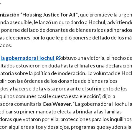
.
nización “Housing Justice for All”
, que promueve la urgen
enda asequible, le lanzó un duro dardo a Hochul, advirtiend
 ponerse del lado de donantes de bienes raíces adinerados,
las elecciones, por lo que le pidió ponerse del lado de los má
ados.
n
la gobernadora Hochul
obtuvo una victoria, el hecho d
ultados estuvieron en duda hasta el final es una declaració
toria sobre la política de moderación. La voluntad de Hoc
lir con las órdenes de los donantes de bienes raíces
dos y hacerse de la vista gorda ante el sufrimiento de los
uinos comunes casi le cuesta esta elección”, dijo la
zadora comunitaria
Cea Weaver.
“La gobernadora Hochul 
dicar su primer mandato electa a brindar a las familias
doras que votaron por ella: protecciones para los inquilino
con alquileres altos y desalojos, programas que ayuden a la