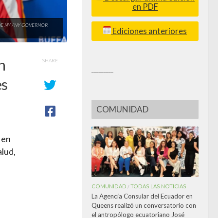
en PDF
ÓN DE NY / NY GOVERNOR
Ediciones anteriores
n
SHARE
_________
es
COMUNIDAD
 en
alud,
COMUNIDAD
TODAS LAS NOTICIAS
/
La Agencia Consular del Ecuador en
Queens realizó un conversatorio con
el antropólogo ecuatoriano José