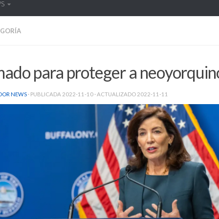
WS
EGORÍA
mado para proteger a neoyorquin
DOR NEWS
· PUBLICADA
2022-11-10
· ACTUALIZADO
2022-11-11