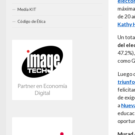
elector
máxima 
Media KIT
de 20 a
Código de Ética
Kathy 
Un tota
del el
47.2%),
como Go
Luego d
triunfo
felicit
de exig
a
Nueva
educaci
oportun
Murad