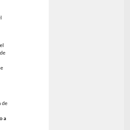
l
el
 de
de
n de
o a