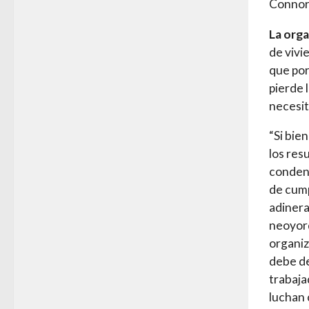
Connor
La orga
de vivi
que por
pierde 
necesit
“Si bie
los res
condena
de cump
adinera
neoyorq
organi
debe de
trabaja
luchan 