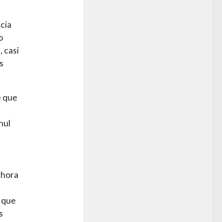
cia
o
 casi
s
e que
n
hul
ahora
s que
s