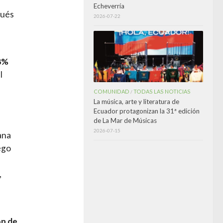
Echeverría
pués
2026-07-22
.8%
l
COMUNIDAD
TODAS LAS NOTICIAS
/
La música, arte y literatura de
Ecuador protagonizan la 31ª edición
de La Mar de Músicas
2026-07-15
ana
ego
,
ón de