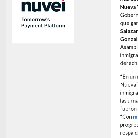
Nueva 
Goberna
que gan
Salazar
Gonzale
Asamble
inmigra
derecho
“En un 
Nueva Y
inmigra
las urn
fueron 
“Con
m
progres
respald