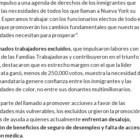
mpulso a una agenda de derechos de los inmigrantes que
a las necesidades de todos los que llaman a Nueva York su
Esperamos trabajar con los funcionarios electos de todo e
 que promoverán los cambios fundamentales que nuestras
ades necesitan para prosperar”.
mados trabajadores excluidos
, que impulsaron labores con 
 de las Familias Trabajadoras y contribuyeron en el triunfo
 destacaron que es estrecho margen con el que la líder
ta ganó, menos de 250,000 votos, muestra la necesidad 
mandataria genere confianza entre los inmigrantes y las
ades de color, no entre sus donantes multimillonarios.
parte del llamado a promover acciones a favor de las
ades más vulnerables, los excluidos urgieron la promoció
s de ayuda a quienes actualmente
enfrentan desalojo,
ón de beneficios de seguro de desempleo y falta de acces
ón médica
.