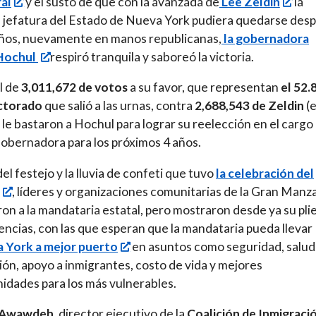
al
y el susto de que con la avanzada de
Lee Zeldin
la
jefatura del Estado de Nueva York pudiera quedarse des
ños, nuevamente en manos republicanas,
la gobernadora
Hochul
respiró tranquila y saboreó la victoria.
l de
3,011,672 de votos
a su favor, que representan
el 52
ectorado
que salió a las urnas, contra
2,688,543 de Zeldin
(e
 le bastaron a Hochul para lograr su reelección en el cargo
bernadora para los próximos 4 años.
el festejo y la lluvia de confeti que tuvo
la celebración del
, líderes y organizaciones comunitarias de la Gran Manz
aron a la mandataria estatal, pero mostraron desde ya su pli
encias, con las que esperan que la mandataria pueda llevar
 York a mejor puerto
en asuntos como seguridad, salud
ón, apoyo a inmigrantes, costo de vida y mejores
idades para los más vulnerables.
 Awawdeh
, director ejecutivo de la
Coalición de Inmigraci