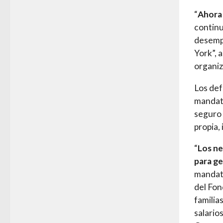
“
Ahora 
continu
desempl
York”, 
organi
Los def
mandata
seguro 
propia,
“
Los ne
para ge
mandato
del Fon
familia
salario