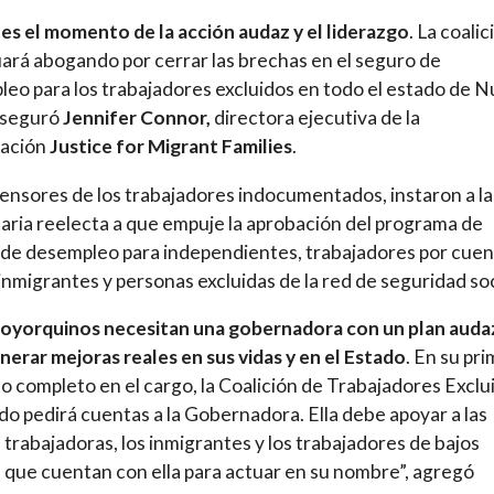
es el momento de la acción audaz y el liderazgo
. La coalic
ará abogando por cerrar las brechas en el seguro de
eo para los trabajadores excluidos en todo el estado de 
aseguró
Jennifer Connor,
directora ejecutiva de la
zación
Justice for Migrant Families
.
ensores de los trabajadores indocumentados, instaron a la
ria reelecta a que empuje la aprobación del programa de
de desempleo para independientes, trabajadores por cuen
 inmigrantes y personas excluidas de la red de seguridad soc
oyorquinos necesitan una gobernadora con un plan auda
nerar mejoras reales en sus vidas y en el Estado
. En su pr
 completo en el cargo, la Coalición de Trabajadores Exclu
do pedirá cuentas a la Gobernadora. Ella debe apoyar a las
s trabajadoras, los inmigrantes y los trabajadores de bajos
s que cuentan con ella para actuar en su nombre”, agregó