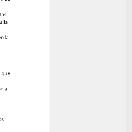
tas
ulia
en la
l que
on a
os