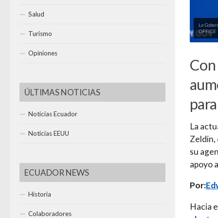
Salud
La Gober
OFFICE
Turismo
Opiniones
Con 
aume
ÚLTIMAS NOTICIAS
para
Noticias Ecuador
La actu
Noticias EEUU
Zeldin,
su agen
apoyo a
ECUADOR NEWS
Por:
Ed
Historia
Hacia e
Colaboradores