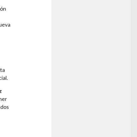
ión
Nueva
ta
ial.
z
imer
idos