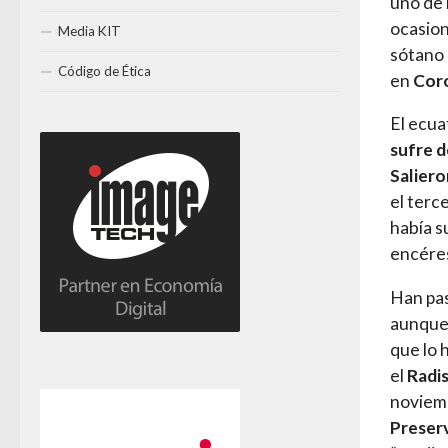
uno de 
ocasion
Media KIT
sótano 
Código de Ética
en
Cor
El ecua
sufre d
Saliero
el terc
había s
encére
Han pa
aunque 
que lo 
el
Radi
noviemb
Preserv