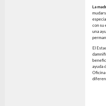
La mad
mudarse
especia
con su 
una ayu
perman
El Esta
damnifi
benefic
ayuda d
Oficina
diferen