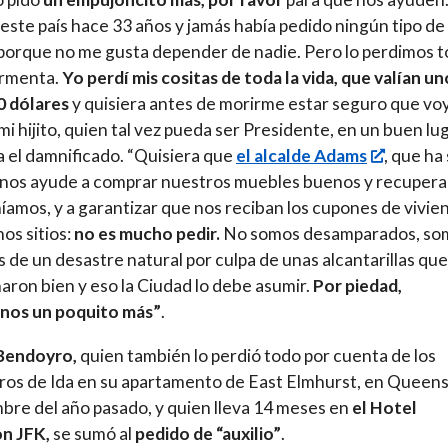
 este país hace 33 años y jamás había pedido ningún tipo de
porque no me gusta depender de nadie. Pero lo perdimos 
ormenta.
Yo perdí mis cositas de toda la vida, que valían un
0 dólares
y quisiera antes de morirme estar seguro que voy
 mi hijito, quien tal vez pueda ser Presidente, en un buen lug
 el damnificado. “Quisiera que
el alcalde Adams
, que ha
nos ayude a comprar nuestros muebles buenos y recuperar
íamos, y a garantizar que nos reciban los cupones de vivie
os sitios:
no es mucho pedir.
No somos desamparados, so
s de un desastre natural por culpa de unas alcantarillas qu
aron bien y eso la Ciudad lo debe asumir.
Por piedad,
nos un poquito más”
.
 Bendoyro,
quien también lo perdió todo por cuenta de los
os de Ida en su apartamento de East Elmhurst, en Queens
bre del año pasado, y quien lleva 14 meses en
el Hotel
on JFK,
se sumó al
pedido de “auxilio”
.