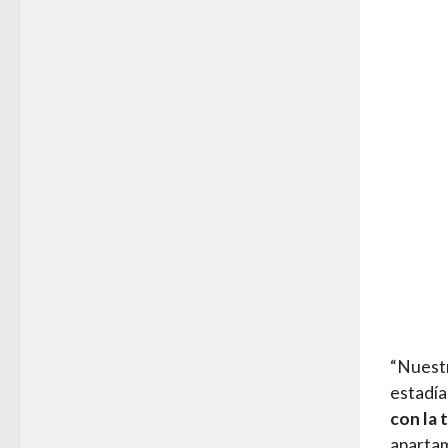
“Nuestr
estadía
con la
apartam