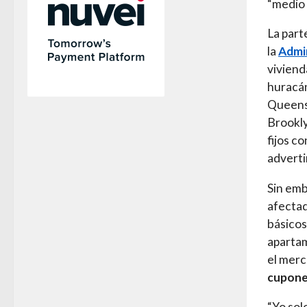
“medio
La part
la
Admin
vivien
huracán
Queens
Brookly
fijos c
adverti
Sin em
afectad
básicos
apartam
el merc
cupone
“Yo sol