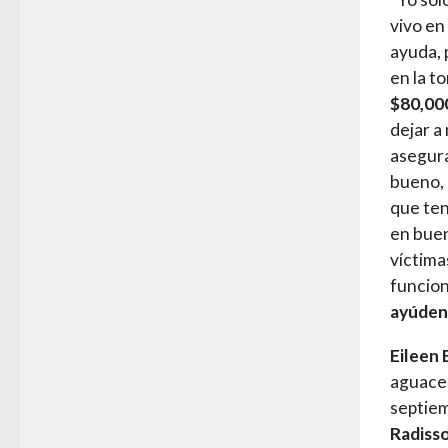
vivo en
ayuda, 
en la t
$80,00
dejar a
asegura
bueno, 
que ten
en buen
víctima
funcion
ayúden
Eileen
aguacer
septiem
Radiss