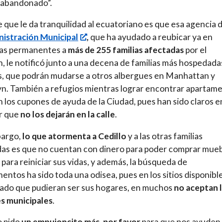
 abandonado”.
e que le da tranquilidad al ecuatoriano es que esa agencia 
istración Municipal
,
que ha ayudado a reubicar ya en
das permanentes a
más de 255 familias afectadas
por el
, le notificó junto a una decena de familias más hospedada
, que podrán mudarse a otros albergues en Manhattan y
n. También a refugios mientras lograr encontrar apartam
on los cupones de ayuda de la Ciudad, pues han sido claros e
r que
no los dejarán en la calle
.
bargo,
lo que atormenta a Cedillo
y a las otras familias
as es que no cuentan con dinero para poder comprar mue
 para reiniciar sus vidas, y además, la búsqueda de
entos ha sido toda una odisea, pues en los sitios disponibl
ado que pudieran ser sus hogares, en muchos
no aceptan 
s municipales
.
o pido
un empujoncito más, por favor
para que nos ayuden.