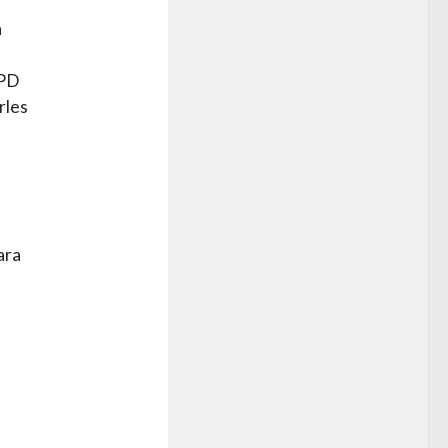
a
HPD
rles
ara