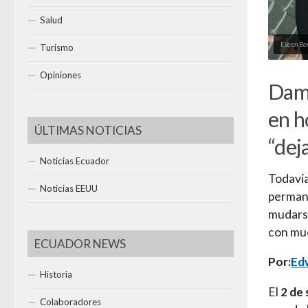
Salud
Eileen B
Turismo
Opiniones
Damn
en h
ÚLTIMAS NOTICIAS
“dej
Noticias Ecuador
Todavía
Noticias EEUU
permane
mudarse
con mue
ECUADOR NEWS
Por:
Ed
Historia
El
2 de
Colaboradores