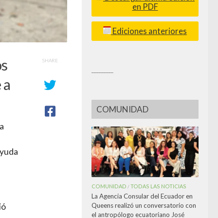
en PDF
Ediciones anteriores
os
SHARE
_________
 a
COMUNIDAD
da
ayuda
COMUNIDAD
TODAS LAS NOTICIAS
/
La Agencia Consular del Ecuador en
Queens realizó un conversatorio con
ió
el antropólogo ecuatoriano José