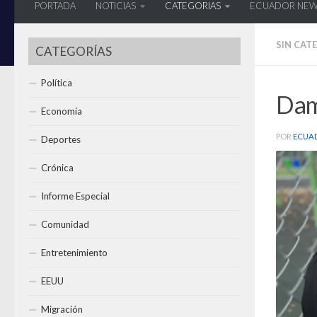
PORTADA
NOTICIAS
CATEGORIAS
ECUADOR NE
SIN CAT
CATEGORÍAS
Política
Dam
Economía
POR
ECUA
Deportes
Crónica
Informe Especial
Comunidad
Entretenimiento
EEUU
Migración