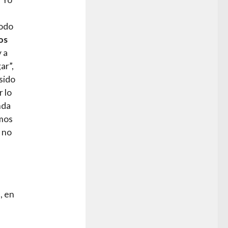
todo
os
 a
ar”,
 sido
 lo
nda
mos
e no
, en