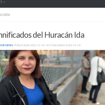
WS
EGORÍA
nificados del Huracán Ida
DOR NEWS
· PUBLICADA
2022-11-14
· ACTUALIZADO
2022-11-14