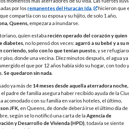
los momentos más aterradores de su vida. Las fuertes lluvi
adas por los
remanentes del Huracán Ida,
hicieron que e
que compartía con su esposa y su hijito, de solo 1 año,
ona, Queens,
empezara a inundarse.
toriano, quien estaba
recién operado del corazón y quien
e diabetes
, no lo pensó dos veces:
agarró a su bebé y a su 
n corriendo, solo con lo que tenían puesto,
y se refugiaro
er piso, donde una vecina. Diez minutos después, el agua ya
umergido el que por 12 años había sido su hogar, con todo 
s.
Se quedaron sin nada
.
sado ya más de
14 meses desde aquella aterradora noche,
el padre de familia asegura haber recibido ayuda de la Ciu
ha acomodado con su familia en varios hoteles, el último,
sson JFK,
en Queens, de donde deberá irse el último día de
re, según se lo notificó una carta de la
Agencia de
ación y Desarrollo de Vivienda (HPD)
, todavía se siente