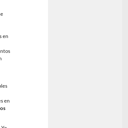
de
s en
entos
n
bles
es en
los
 Yo