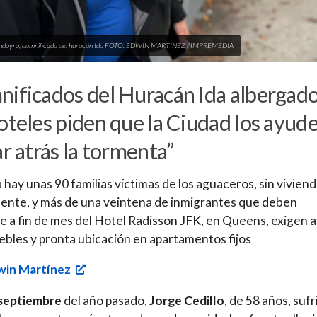
endoyro, damnificada del huracán Ida FOTO: EDWIN MARTÍNEZ / IMPREMEDIA
ificados del Huracán Ida albergad
oteles piden que la Ciudad los ayude
ar atrás la tormenta”
 hay unas 90 familias víctimas de los aguaceros, sin vivien
nte, y más de una veintena de inmigrantes que deben
 a fin de mes del Hotel Radisson JFK, en Queens, exigen 
bles y pronta ubicación en apartamentos fijos
win Martínez
 septiembre
del año pasado,
Jorge Cedillo
, de 58 años, sufr