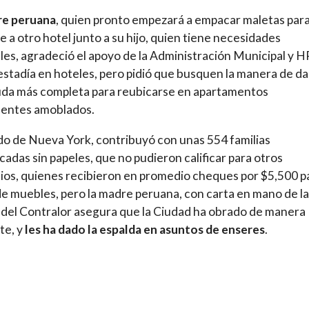
re peruana
, quien pronto empezará a empacar maletas par
 a otro hotel junto a su hijo, quien tiene necesidades
les, agradeció el apoyo de la Administración Municipal y 
estadía en hoteles, pero pidió que busquen la manera de da
da más completa para reubicarse en apartamentos
entes amoblados.
do de Nueva York, contribuyó con unas 554 familias
cadas sin papeles, que no pudieron calificar para otros
ios, quienes recibieron en promedio cheques por $5,500 p
e muebles, pero la madre peruana, con carta en mano de la
 del Contralor asegura que la Ciudad ha obrado de manera
te, y
les ha dado la espalda en asuntos de enseres
.