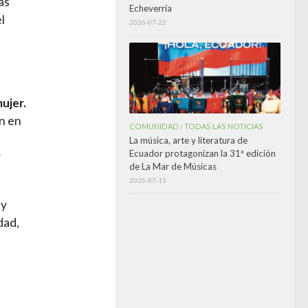
as
Echeverría
l
2026-07-22
mujer.
n en
COMUNIDAD
TODAS LAS NOTICIAS
/
La música, arte y literatura de
Ecuador protagonizan la 31ª edición
y
de La Mar de Músicas
2026-07-15
y
dad,