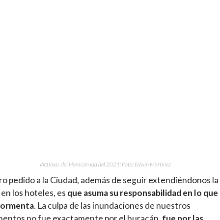
Víctimas del Huracán Ida del 2021: Foto: Edwin Martínez
o pedido a la Ciudad, además de seguir extendiéndonos la
 en los hoteles, es
que asuma su responsabilidad en lo que
 tormenta
. La culpa de las inundaciones de nuestros
entos no fue exactamente por el huracán,
fue por las