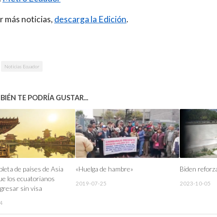
r más noticias,
descarga la Edición
.
Noticias Ecuador
IÉN TE PODRÍA GUSTAR...
pleta de países de Asia
«Huelga de hambre»
Biden reforz
que los ecuatorianos
2019-07-25
2023-10-05
gresar sin visa
4