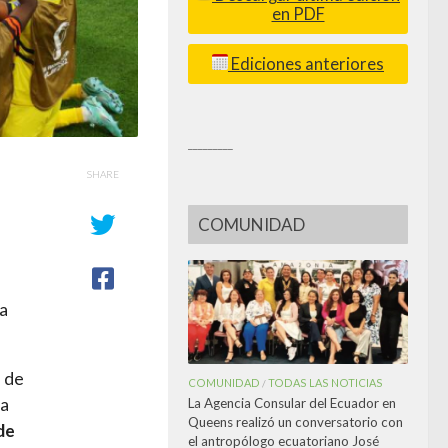
en PDF
Ediciones anteriores
_________
SHARE
COMUNIDAD
la
2 de
COMUNIDAD
TODAS LAS NOTICIAS
/
la
La Agencia Consular del Ecuador en
Queens realizó un conversatorio con
de
el antropólogo ecuatoriano José