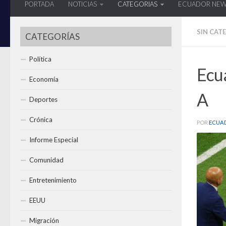
PORTADA
NOTICIAS
CATEGORIAS
ECUADOR NE
SIN CAT
CATEGORÍAS
Política
Ecua
Economía
A
Deportes
Crónica
POR
ECUA
Informe Especial
Comunidad
Entretenimiento
EEUU
Migración