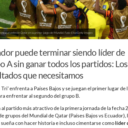
enció al anfitrión Qatar en su primer juego del Mundial. Foto: Elsa/Getty Images
dor puede terminar siendo líder de
o A sin ganar todos los partidos: Los
ltados que necesitamos
 Tri’ enfrenta a Países Bajos y se juegan el primer lugar de 
ara enfrentar al segundo del grupo B.
 al partido más atractivo de la primera jornada de la fecha 
 de grupos del Mundial de Qatar (Países Bajos vs Ecuador), 
r sueña con hacer historia e incluso cimentarse como
líder 