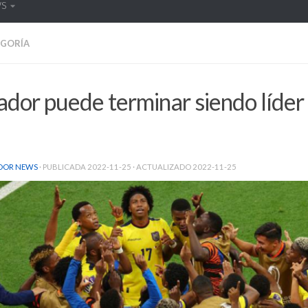
WS
EGORÍA
dor puede terminar siendo líder
DOR NEWS
· PUBLICADA
2022-11-25
· ACTUALIZADO
2022-11-25