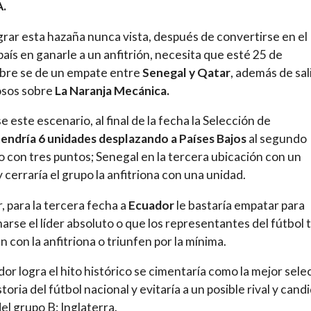
A.
grar esta hazaña nunca vista, después de convertirse en el
país en ganarle a un anfitrión, necesita que esté 25 de
bre se de un empate entre
Senegal y Qatar
, además de sal
osos sobre
La Naranja Mecánica.
e este escenario, al final de la fecha la Selección de
tendría 6 unidades desplazando a Países Bajos
al segundo
ro con tres puntos; Senegal en la tercera ubicación con un
y cerraría el grupo la anfitriona con una unidad.
r, para la tercera fecha a
Ecuador
le bastaría empatar para
arse el líder absoluto o que los representantes del fútbol t
 con la anfitriona o triunfen por la mínima.
dor logra el hito histórico se cimentaría como la mejor sele
storia del fútbol nacional y evitaría a un posible rival y cand
del grupo B: Inglaterra.