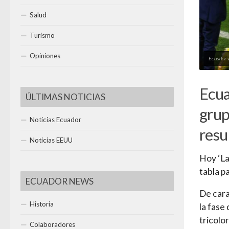
Salud
Turismo
Opiniones
Ecuador v
Ecua
ÚLTIMAS NOTICIAS
grup
Noticias Ecuador
resu
Noticias EEUU
Hoy ‘La
tabla p
ECUADOR NEWS
De cara
Historia
la fase
tricolo
Colaboradores