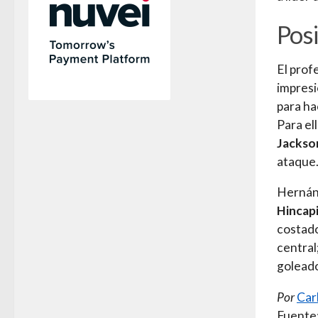
Posi
El prof
impresi
para ha
Para el
Jackso
ataque
Hernán 
Hincap
costad
central
golead
Por
Car
Fuente