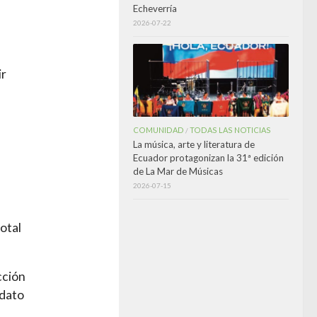
Echeverría
2026-07-22
ir
COMUNIDAD
TODAS LAS NOTICIAS
/
La música, arte y literatura de
Ecuador protagonizan la 31ª edición
de La Mar de Músicas
2026-07-15
otal
cción
idato