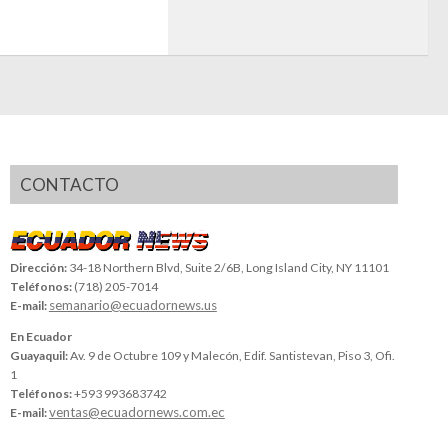
CONTACTO
Dirección:
34-18 Northern Blvd, Suite 2/6B, Long Island City, NY 11101
Teléfonos:
(718) 205-7014
semanario@ecuadornews.us
E-mail:
En Ecuador
Guayaquil:
Av. 9 de Octubre 109 y Malecón, Edif. Santistevan, Piso 3, Ofi.
1
Teléfonos:
+593 993683742
ventas@ecuadornews.com.ec
E-mail: