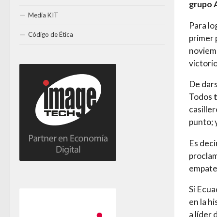
grupo 
Media KIT
Para lo
Código de Ética
primer 
noviem
victori
De dars
Todos
casille
punto; 
Es deci
proclam
empaten
Si Ecua
en la hi
a líder 