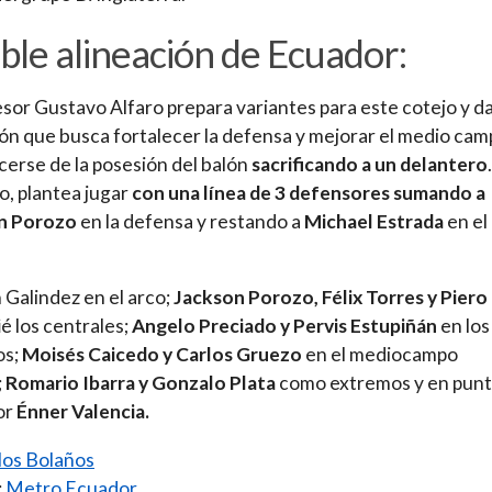
ble alineación de Ecuador:
esor Gustavo Alfaro prepara variantes para este cotejo y da
ón que busca fortalecer la defensa y mejorar el medio ca
cerse de la posesión del balón
sacrificando a un delantero
.
lo, plantea jugar
con una línea de 3 defensores sumando a
n Porozo
en la defensa y restando a
Michael Estrada
en el
.
Galindez en el arco;
Jackson Porozo, Félix Torres y Piero
i
é los centrales;
Angelo Preciado y Pervis Estupiñán
en los
os;
Moisés Caicedo y Carlos Gruezo
en el mediocampo
;
Romario Ibarra y Gonzalo Plata
como extremos y en punt
or
Énner Valencia.
los Bolaños
:
Metro Ecuador