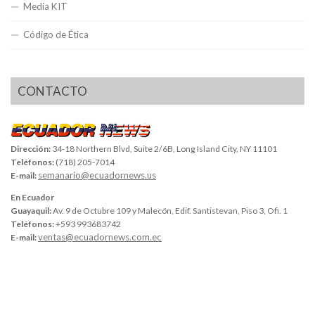
Media KIT
Código de Ética
CONTACTO
Dirección:
34-18 Northern Blvd, Suite 2/6B, Long Island City, NY 11101
Teléfonos:
(718) 205-7014
semanario@ecuadornews.us
E-mail:
En Ecuador
Guayaquil:
Av. 9 de Octubre 109 y Malecón, Edif. Santistevan, Piso 3, Ofi. 1
Teléfonos:
+593 993683742
ventas@ecuadornews.com.ec
E-mail: