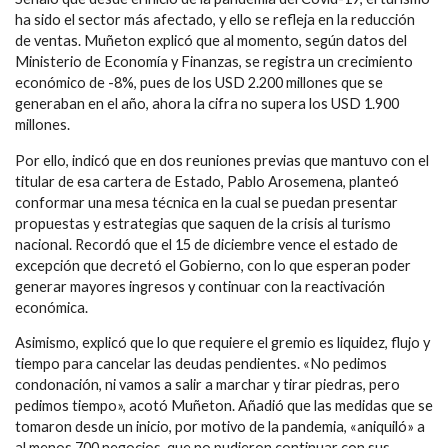
ha sido el sector más afectado, y ello se refleja en la reducción
de ventas. Muñeton explicó que al momento, según datos del
Ministerio de Economía y Finanzas, se registra un crecimiento
económico de -8%, pues de los USD 2.200 millones que se
generaban en el año, ahora la cifra no supera los USD 1.900
millones.
Por ello, indicó que en dos reuniones previas que mantuvo con el
titular de esa cartera de Estado, Pablo Arosemena, planteó
conformar una mesa técnica en la cual se puedan presentar
propuestas y estrategias que saquen de la crisis al turismo
nacional. Recordó que el 15 de diciembre vence el estado de
excepción que decretó el Gobierno, con lo que esperan poder
generar mayores ingresos y continuar con la reactivación
económica.
Asimismo, explicó que lo que requiere el gremio es liquidez, flujo y
tiempo para cancelar las deudas pendientes. «No pedimos
condonación, ni vamos a salir a marchar y tirar piedras, pero
pedimos tiempo», acotó Muñeton. Añadió que las medidas que se
tomaron desde un inicio, por motivo de la pandemia, «aniquiló» a
al menos 700 negocios, que no pudieron continuar con sus