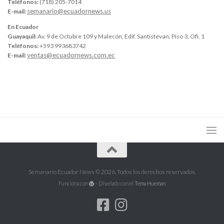
Teléfonos:
(718) 205-7014
semanario@ecuadornews.us
E-mail:
En Ecuador
Guayaquil:
Av. 9 de Octubre 109 y Malecón, Edif. Santistevan, Piso 3, Ofi. 1
Teléfonos:
+593 993683742
ventas@ecuadornews.com.ec
E-mail:
Semanario Ecuador News © 2026. Todos los derechos reservados.
Funciona con
- Diseñado con el
Tema Hueman