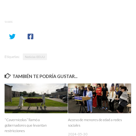
SHARE
Etiquetas:
Noticias EEUU
TAMBIÉN TE PODRÍA GUSTAR...
“Cavernícolas” llamó a
Acceso de menores de edad a redes
gobernadores que levantan
sociales
restricciones
2024-05-30