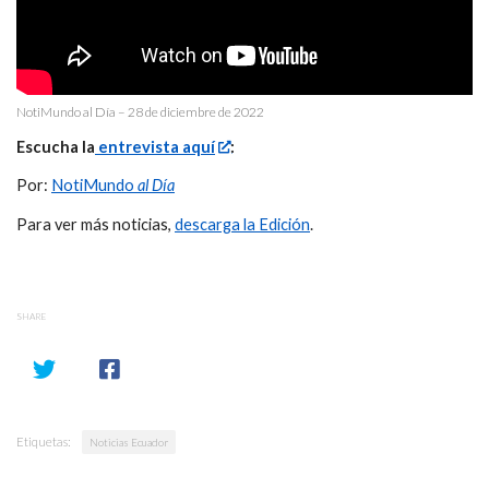
NotiMundo al Día – 28 de diciembre de 2022
Escucha la
entrevista aquí
:
Por:
NotiMundo
al Día
Para ver más noticias,
descarga la Edición
.
SHARE
Etiquetas:
Noticias Ecuador