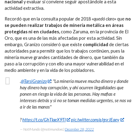
nacional
y evaluar si conviene seguir apostándole a esta
actividad extractiva.
Recordó que en la consulta popular de 2018
«quedó claro»
que
no
se pueden realizar trabajos de minería metálica en áreas
protegidas ni en ciudades,
como Zaruma, en la provincia de El
Oro, que es una de las más afectadas por esta actividad. Sin
embargo, Granizo consideró que existe
complicidad
de ciertas
autoridades para permitir que los trabajos continúen, pues la
minería mueve grandes cantidades de dinero, que también da
paso a la corrupción y con ello una mayor vulnerabilidad en el
medio ambiente y en la vida de los pobladores.
.
@TarsiGranizo
: "La minería mueve mucho dinero y donde
hay dinero hay corrupción, y ahí ocurren ilegalidades que
ponen en riesgo la vida de las personas. Hay mafias e
intereses detrás y si no se toman medidas urgentes, se nos va
a ir de las manos"
?
https://t.co/GhTlqeX9TI
pic.twitter.com/qJgsrJEaey
— NotiMundo (@notimundoec)
December 28, 2022