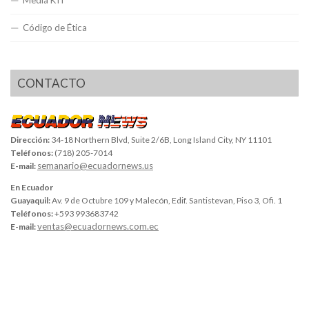
Código de Ética
CONTACTO
Dirección:
34-18 Northern Blvd, Suite 2/6B, Long Island City, NY 11101
Teléfonos:
(718) 205-7014
semanario@ecuadornews.us
E-mail:
En Ecuador
Guayaquil:
Av. 9 de Octubre 109 y Malecón, Edif. Santistevan, Piso 3, Ofi. 1
Teléfonos:
+593 993683742
ventas@ecuadornews.com.ec
E-mail: