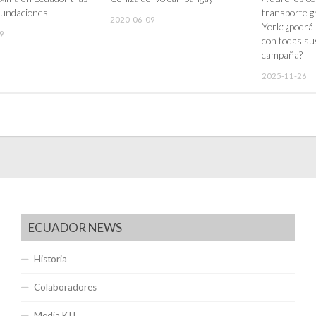
nundaciones
transporte g
2020-06-09
York: ¿podrá
9
con todas s
campaña?
2025-11-26
ECUADOR NEWS
Historia
Colaboradores
Media KIT