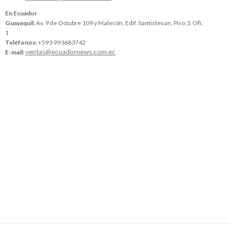
En Ecuador
Guayaquil:
Av. 9 de Octubre 109 y Malecón, Edif. Santistevan, Piso 3, Ofi.
1
Teléfonos:
+593 993683742
ventas@ecuadornews.com.ec
E-mail: