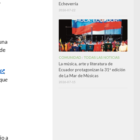
,
Echeverría
2026-07-22
 una
 de
COMUNIDAD
TODAS LAS NOTICIAS
/
La música, arte y literatura de
Ecuador protagonizan la 31ª edición
,
de La Mar de Músicas
 que
2026-07-15
io a