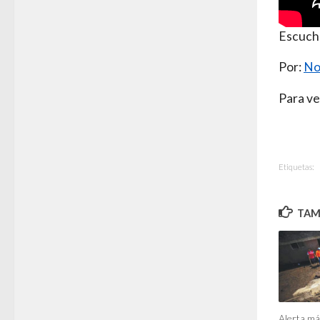
Escuch
Por:
No
Para ve
Etiquetas:
TAMB
Alerta má