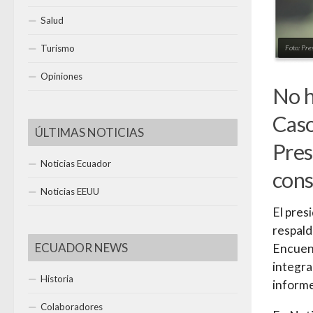
Salud
Turismo
Foto: Pre
Opiniones
No h
Caso
ÚLTIMAS NOTICIAS
Pres
Noticias Ecuador
cons
Noticias EEUU
El pres
respald
ECUADOR NEWS
Encuent
integra
Historia
informe
Colaboradores