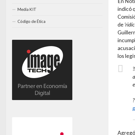
En Noti
indicó 
Media KIT
Comisió
Código de Ética
de
‘ridíc
Guiller
incumpl
acusaci
los leg
a
e
?
—
Agregó 