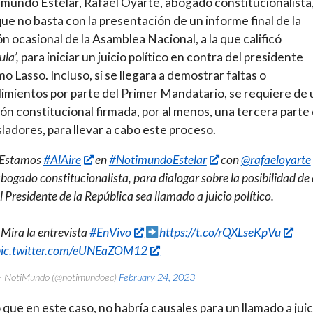
mundo Estelar, Rafael Oyarte, abogado constitucionalista
que no basta con la presentación de un informe final de la
n ocasional de la Asamblea Nacional, a la que calificó
ula’,
para iniciar un juicio político en contra del presidente
mo Lasso. Incluso, si se llegara a demostrar faltas o
imientos por parte del Primer Mandatario, se requiere de
ón constitucional firmada, por al menos, una tercera parte
isladores, para llevar a cabo este proceso.
?Estamos
#AlAire
en
#NotimundoEstelar
con
@rafaeloyarte
bogado constitucionalista, para dialogar sobre la posibilidad de
l Presidente de la República sea llamado a juicio político.
 Mira la entrevista
#EnVivo
https://t.co/rQXLseKpVu
pic.twitter.com/eUNEaZOM12
 NotiMundo (@notimundoec)
February 24, 2023
que en este caso, no habría causales para un llamado a juic