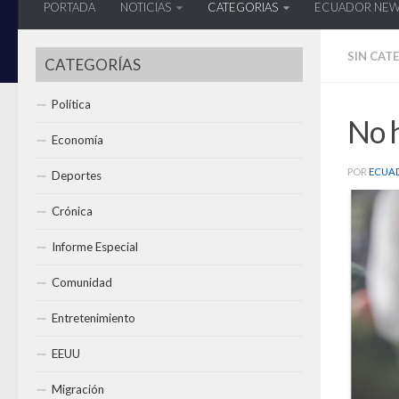
PORTADA
NOTICIAS
CATEGORIAS
ECUADOR NE
SIN CAT
CATEGORÍAS
Política
No h
Economía
POR
ECUA
Deportes
Crónica
Informe Especial
Comunidad
Entretenimiento
EEUU
Migración