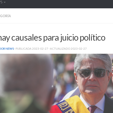
WS
EGORÍA
ay causales para juicio político
DOR NEWS
· PUBLICADA
2023-02-27
· ACTUALIZADO
2023-02-27