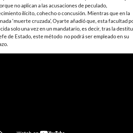
orque no aplican a las acusaciones de peculado,
cimiento ilícito, cohecho o concusión. Mientras que en la
ada ‘muerte cruzada’, Oyarte añadió que, esta facultad p
rcida solo una vez en un mandatario, es decir, tras la destit
efe de Estado, este método no podrá ser empleado en su
azo.