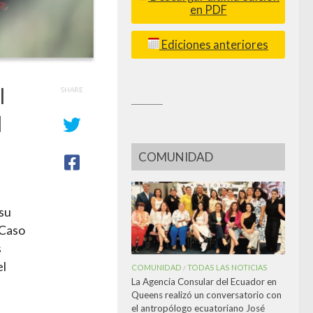
en PDF
Ediciones anteriores
l
SHARE
_________
l
COMUNIDAD
 su
‘Caso
s
el
COMUNIDAD
TODAS LAS NOTICIAS
/
La Agencia Consular del Ecuador en
Queens realizó un conversatorio con
el antropólogo ecuatoriano José