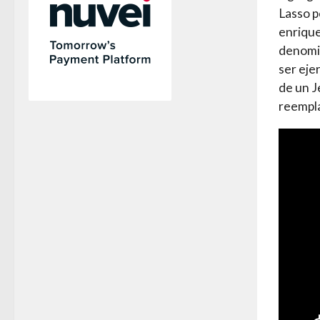
Lasso p
enrique
denomin
ser eje
de un J
reempl