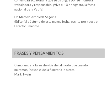
comunidad ecuatoriana que se distingue por ser honesta,
trabajadora y responsable. ¡Viva el 10 de Agosto, la fecha
nacional de la Patria!
Dr. Marcelo Arboleda Segovia
(Editorial póstumo de esta magna fecha, escrito por nuestro
Director Emérito)
FRASES Y PENSAMIENTOS
Cumplamos la tarea de vivir de tal modo que cuando
muramos, incluso el de la funeraria lo sienta.
Mark Twain