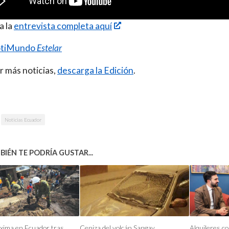
a la
entrevista completa aquí
tiMundo
Estelar
r más noticias,
descarga la Edición
.
Noticias Ecuador
IÉN TE PODRÍA GUSTAR...
xima en Ecuador tras
Ceniza del volcán Sangay
Alquileres c