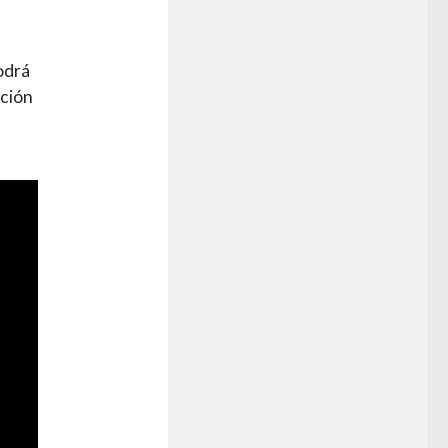
odrá
ución