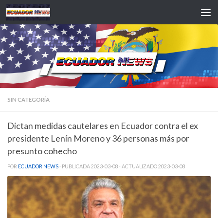
Saltar al contenido
SIN CATEGORÍA
Dictan medidas cautelares en Ecuador contra el ex
presidente Lenín Moreno y 36 personas más por
presunto cohecho
POR
ECUADOR NEWS
· PUBLICADA
2023-03-08
· ACTUALIZADO
2023-03-08