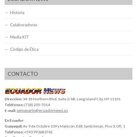
Historia
Colaboradores
Media KIT
Código de Ética
CONTACTO
Dirección:
34-18 Northern Blvd, Suite 2/6B, Long Island City, NY 11101
Teléfonos:
(718) 205-7014
semanario@ecuadornews.us
E-mail:
En Ecuador
Guayaquil:
Av. 9 de Octubre 109 y Malecón, Edif. Santistevan, Piso 3, Ofi. 1
Teléfonos:
+593 993683742