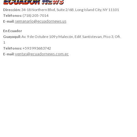
Dirección:
34-18 Northern Blvd, Suite 2/6B, Long Island City, NY 11101
Teléfonos:
(718) 205-7014
semanario@ecuadornews.us
E-mail:
En Ecuador
Guayaquil:
Av. 9 de Octubre 109 y Malecón, Edif. Santistevan, Piso 3, Ofi.
1
Teléfonos:
+593 993683742
ventas@ecuadornews.com.ec
E-mail: