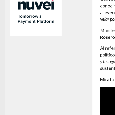
conocim
asever
velar po
Manife
Rosero
Al refe
político
y testig
sustent
Mira la