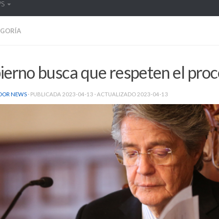
WS
EGORÍA
erno busca que respeten el pro
DOR NEWS
· PUBLICADA
2023-04-13
· ACTUALIZADO
2023-04-13