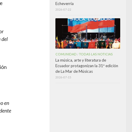
se
Echeverría
2026-07-22
or
 del
COMUNIDAD
TODAS LAS NOTICIAS
/
La música, arte y literatura de
Ecuador protagonizan la 31ª edición
sión
de La Mar de Músicas
2026-07-15
mo en
idente