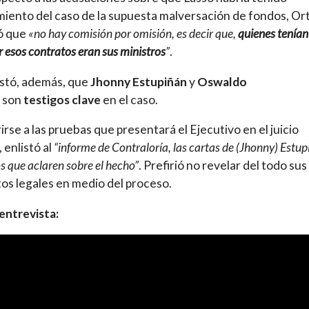
iento del caso de la supuesta malversación de fondos, Ort
ó que
«no hay comisión por omisión, es decir que,
quienes tenían
r esos contratos eran sus ministros
”
.
stó, además, que
Jhonny Estupiñán
y
Oswaldo
son
testigos clave
en el caso.
rirse a las pruebas que presentará el Ejecutivo en el juicio
, enlistó al
“informe de Contraloría, las cartas de (Jhonny) Estu
os que aclaren sobre el hecho”
. Prefirió no revelar del todo sus
os legales en medio del proceso.
 entrevista: