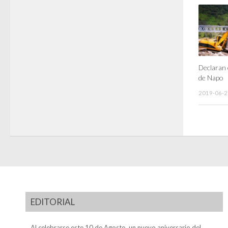
Declaran 
de Napo
2019-06-2
EDITORIAL
Al celebrarse este 10 de Agosto, un nuevo aniversario del