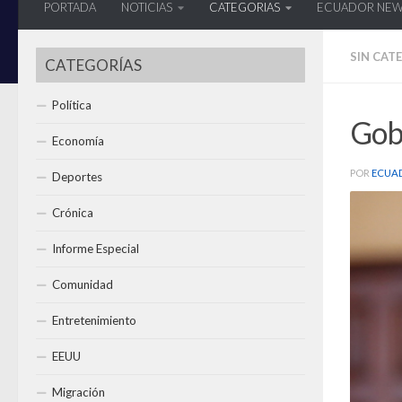
PORTADA
NOTICIAS
CATEGORIAS
ECUADOR NE
SIN CAT
CATEGORÍAS
Política
Gobi
Economía
POR
ECUA
Deportes
Crónica
Informe Especial
Comunidad
Entretenimiento
EEUU
Migración