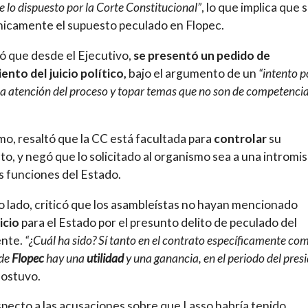
e lo dispuesto por la Corte Constitucional”
, lo que implica que 
nicamente el supuesto peculado en Flopec.
 que desde el Ejecutivo,
se presentó un pedido de
ento del juicio político,
bajo el argumento de un
“intento p
la atención del proceso y topar temas que no son de competencia
mo, resaltó que la CC está facultada para
controlar
su
to, y negó que lo solicitado al organismo sea a una intromi
s funciones del Estado.
o lado, criticó que los asambleístas no hayan mencionado
icio
para el Estado por el presunto delito de peculado del
nte.
“¿Cuál ha sido? Sí tanto en el contrato específicamente co
 de
Flopec
hay una
utilidad
y una ganancia, en el periodo del pres
ostuvo.
pecto a las acusaciones sobre que Lasso habría tenido