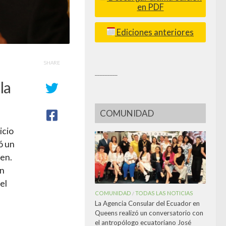
en PDF
Ediciones anteriores
SHARE
_________
la
COMUNIDAD
icio
ó un
men.
an
el
COMUNIDAD
TODAS LAS NOTICIAS
/
La Agencia Consular del Ecuador en
Queens realizó un conversatorio con
el antropólogo ecuatoriano José