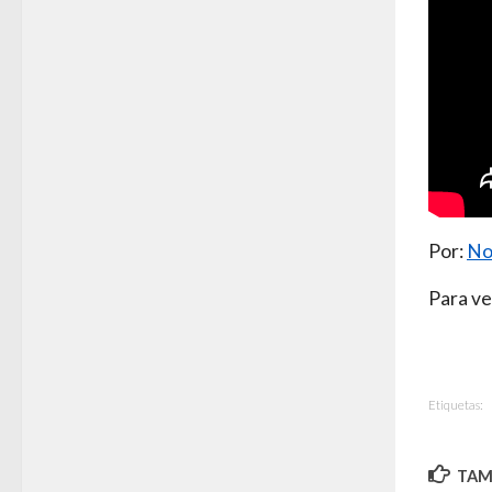
Por:
No
Para ve
Etiquetas:
TAMB