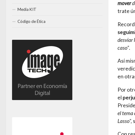
mover
d
Media KIT
trate ú
Código de Ética
Recordó
seguimi
desviar 
caso”
.
Así mis
veredic
en otra
Por otr
el
perju
Preside
el tema
Lasso”,
s
Con res