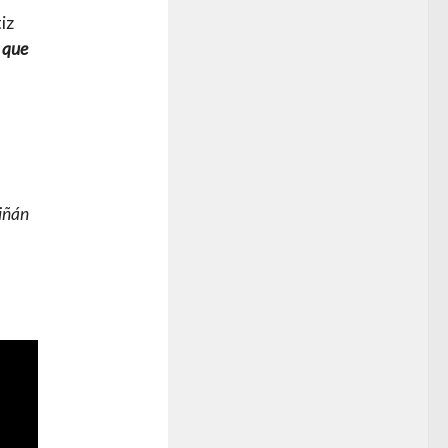
iz
 que
piñán