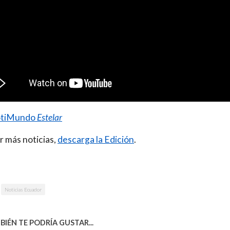
tiMundo
Estelar
r más noticias,
descarga la Edición
.
Noticias Ecuador
IÉN TE PODRÍA GUSTAR...