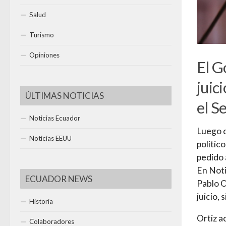
Salud
Turismo
Opiniones
El G
juic
ÚLTIMAS NOTICIAS
el S
Noticias Ecuador
Luego d
Noticias EEUU
polític
pedido 
En Noti
ECUADOR NEWS
Pablo O
juicio,
Historia
Ortiz a
Colaboradores