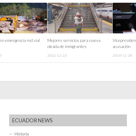
en emergencia red vial
Mejores servicios para nueva
Vicepresiden
oleada de inmigrantes
acusación
7
2022-12-23
2018-11-28
ECUADOR NEWS
Historia