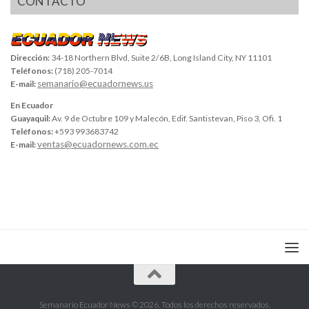
CONTACTO
Dirección:
34-18 Northern Blvd, Suite 2/6B, Long Island City, NY 11101
Teléfonos:
(718) 205-7014
semanario@ecuadornews.us
E-mail:
En Ecuador
Guayaquil:
Av. 9 de Octubre 109 y Malecón, Edif. Santistevan, Piso 3, Ofi. 1
Teléfonos:
+593 993683742
ventas@ecuadornews.com.ec
E-mail:
Semanario Ecuador News © 2026. Todos los derechos reservados.