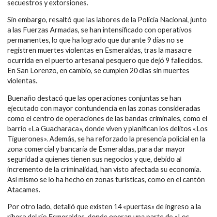
secuestros y extorsiones.
Sin embargo, resaltó que las labores de la Policía Nacional, junto
a las Fuerzas Armadas, se han intensificado con operativos
permanentes, lo que ha logrado que durante 9 días no se
registren muertes violentas en Esmeraldas, tras la masacre
ocurrida en el puerto artesanal pesquero que dejó 9 fallecidos.
En San Lorenzo, en cambio, se cumplen 20 días sin muertes
violentas.
Buenaño destacó que las operaciones conjuntas se han
ejecutado con mayor contundencia en las zonas consideradas
como el centro de operaciones de las bandas criminales, como el
barrio «La Guacharaca», donde viven y planifican los delitos «Los
Tiguerones». Además, se ha reforzado la presencia policial en la
zona comercial y bancaria de Esmeraldas, para dar mayor
seguridad a quienes tienen sus negocios y que, debido al
incremento de la criminalidad, han visto afectada su economía.
Así mismo se lo ha hecho en zonas turísticas, como en el cantón
Atacames.
Por otro lado, detalló que existen 14 «puertas» de ingreso a la
ribera del río Esmeraldas, donde operan una parte de «Los