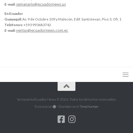
semanario@ecuadornews.us
E-mail:
En Ecuador
Guayaquil:
Av. 9 de Octubre 109 y Malecón, Edif. Santistevan, Piso 3, Ofi. 1
Teléfonos:
+593 993683742
ventas@ecuadornews.com.ec
E-mail:
Semanario Ecuador News © 2026. Todos los derechos reservados.
Funciona con
- Diseñado con el
Tema Hueman