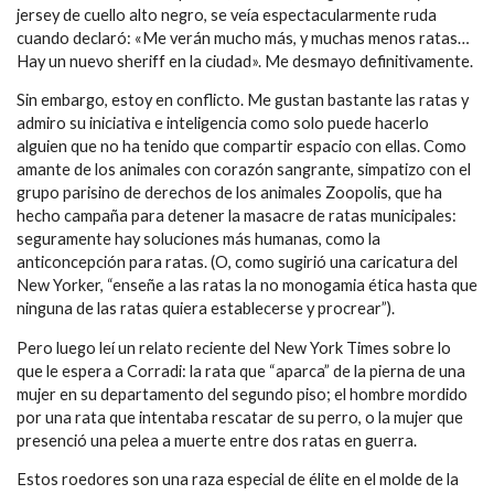
jersey de cuello alto negro, se veía espectacularmente ruda
cuando declaró: «Me verán mucho más, y muchas menos ratas…
Hay un nuevo sheriff en la ciudad». Me desmayo definitivamente.
Sin embargo, estoy en conflicto. Me gustan bastante las ratas y
admiro su iniciativa e inteligencia como solo puede hacerlo
alguien que no ha tenido que compartir espacio con ellas. Como
amante de los animales con corazón sangrante, simpatizo con el
grupo parisino de derechos de los animales Zoopolis, que ha
hecho campaña para detener la masacre de ratas municipales:
seguramente hay soluciones más humanas, como la
anticoncepción para ratas. (O, como sugirió una caricatura del
New Yorker, “enseñe a las ratas la no monogamia ética hasta que
ninguna de las ratas quiera establecerse y procrear”).
Pero luego leí un relato reciente del New York Times sobre lo
que le espera a Corradi: la rata que “aparca” de la pierna de una
mujer en su departamento del segundo piso; el hombre mordido
por una rata que intentaba rescatar de su perro, o la mujer que
presenció una pelea a muerte entre dos ratas en guerra.
Estos roedores son una raza especial de élite en el molde de la