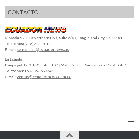
CONTACTO
Dirección:
34-18 Northern Blvd, Suite 2/6B, Long Island City, NY 11101
Teléfonos:
(718) 205-7014
semanario@ecuadornews.us
E-mail:
En Ecuador
Guayaquil:
Av. 9 de Octubre 109 y Malecón, Edif. Santistevan, Piso 3, Ofi. 1
Teléfonos:
+593 993683742
ventas@ecuadornews.com.ec
E-mail: