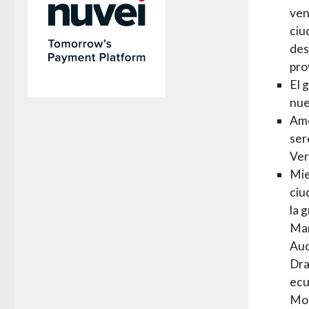
ven
ciu
des
pro
El 
nue
Ame
ser
Ver
Mie
ciu
la 
Mar
Auc
Dra
ecu
Mon