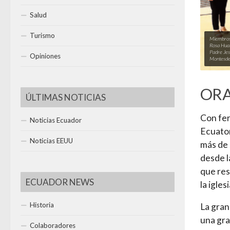
Salud
Turismo
Miembros 
Rosa Hual
Padre Jes
Opiniones
Montesdeo
ORA
ÚLTIMAS NOTICIAS
Con fer
Noticias Ecuador
Ecuator
Noticias EEUU
más de 
desde l
que res
ECUADOR NEWS
la igle
Historia
La gran
una gra
Colaboradores