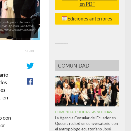
en PDF
Ediciones anteriores
o, en la gráfica ubicamos a:
esar Lligüicota, Julio Lema,
ores, María Chauca y Segundo
_________
SHARE
COMUNIDAD
ario
ados
res
, en
COMUNIDAD
TODAS LAS NOTICIAS
/
o con
La Agencia Consular del Ecuador en
Queens realizó un conversatorio con
por
el antropólogo ecuatoriano José