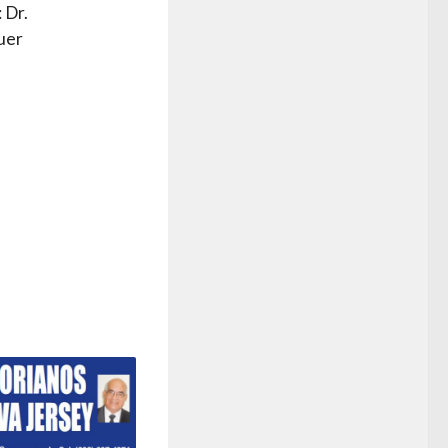
 Dr.
uer