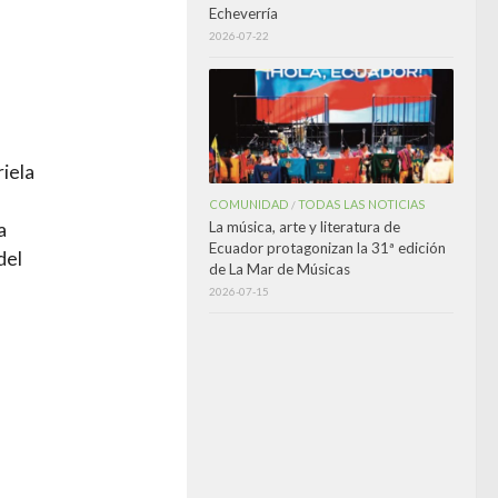
Echeverría
2026-07-22
riela
COMUNIDAD
TODAS LAS NOTICIAS
/
a
La música, arte y literatura de
Ecuador protagonizan la 31ª edición
del
de La Mar de Músicas
2026-07-15