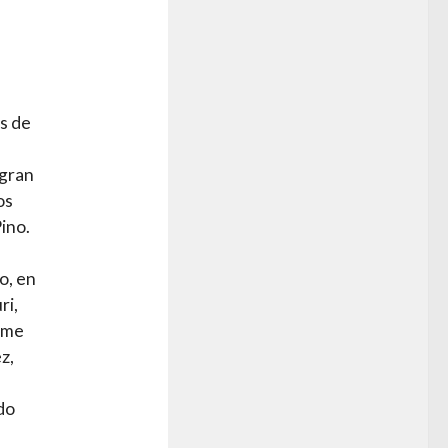
s de
 gran
os
ino.
o, en
ri,
ime
z,
do