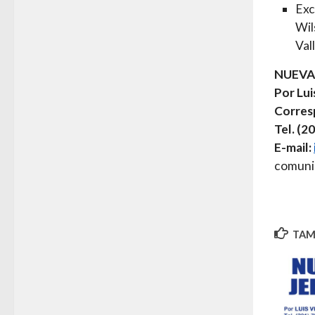
Exc
Wil
Val
NUEVA
Por Lui
Corres
Tel. (2
E-mail:
comun
TAMB