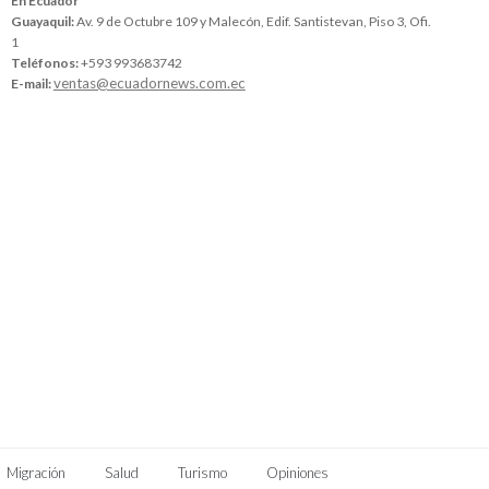
En Ecuador
Guayaquil:
Av. 9 de Octubre 109 y Malecón, Edif. Santistevan, Piso 3, Ofi.
1
Teléfonos:
+593 993683742
ventas@ecuadornews.com.ec
E-mail:
Migración
Salud
Turismo
Opiniones