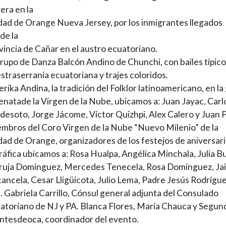
era en la
dad de Orange Nueva Jersey, por los inmigrantes llegados
de la
vincia de Cañar en el austro ecuatoriano.
grupo de Danza Balcón Andino de Chunchi, con bailes típico
straserranía ecuatoriana y trajes coloridos.
rika Andina, la tradición del Folklor latinoamericano, en la
enatade la Virgen de la Nube, ubicamos a: Juan Jayac, Carl
desoto, Jorge Jácome, Víctor Quizhpi, Alex Calero y Juan P
mbros del Coro Virgen de la Nube “Nuevo Milenio” de la
dad de Orange, organizadores de los festejos de aniversari
gráfica ubicamos a: Rosa Hualpa, Angélica Minchala, Julia Bu
uja Domínguez, Mercedes Tenecela, Rosa Domínguez, Ja
ancela, Cesar Lligüicota, Julio Lema, Padre Jesús Rodrígue
. Gabriela Carrillo, Cónsul general adjunta del Consulado
atoriano de NJ y PA. Blanca Flores, María Chauca y Segun
tesdeoca, coordinador del evento.