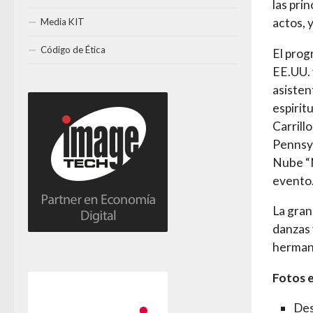
las pri
actos, 
Media KIT
Código de Ética
El prog
EE.UU. 
asisten
espirit
Carrill
Pennsyl
Nube “N
evento
La gran
danzas 
herman
Fotos e
Des