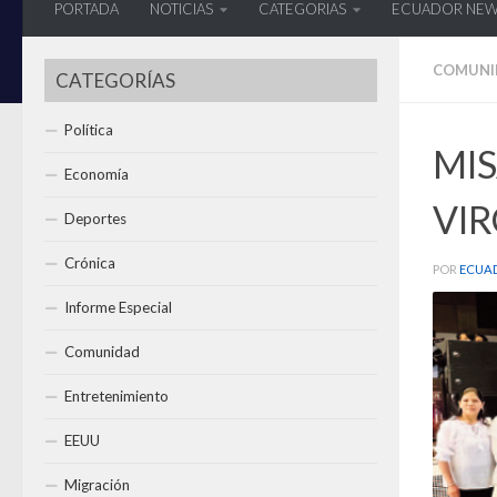
PORTADA
NOTICIAS
CATEGORIAS
ECUADOR NE
COMUNI
CATEGORÍAS
Política
MIS
Economía
VIR
Deportes
Crónica
POR
ECUA
Informe Especial
Comunidad
Entretenimiento
EEUU
Migración