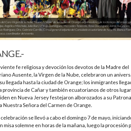
del Coro Virgen de la Nube “Nuevo Milenio” de la ciudad de Orange, organizadores de los festejos de aniversari
pa, Angélica Minchala, Julia Buri, Maruja Domínguez, Mercedes Tenecela, Rosa Domínguez, Jaime Aucancela, C
ús Rodríguez, Dra. Gabriela Carrillo, Cónsul general adjunta del Consulado ecuatoriano de NJ y PA. Blanca Fl
ca, coordinador del evento.
NGE.-
viente fe religiosa y devoción los devotos de la Madre del
iano Ausente, la Virgen de la Nube, celebraron un anivers
su llegada hasta la ciudad de Orange; los inmigrantes lleg
a provincia de Cañar y también ecuatorianos de otros luga
iden en Nueva Jersey festejaron alborozados a su Patrona
sia Nuestra Señora del Carmen de Orange.
 celebración se llevó a cabo el domingo 7 de mayo, iniciand
n misa solemne en horas de la mañana, luego la procesión 