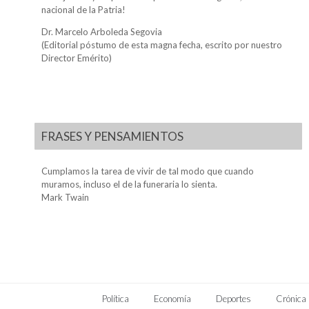
nacional de la Patria!
Dr. Marcelo Arboleda Segovia
(Editorial póstumo de esta magna fecha, escrito por nuestro
Director Emérito)
FRASES Y PENSAMIENTOS
Cumplamos la tarea de vivir de tal modo que cuando
muramos, incluso el de la funeraria lo sienta.
Mark Twain
Política
Economía
Deportes
Crónica