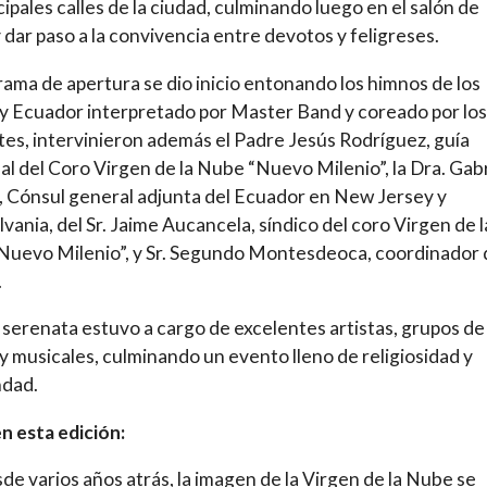
ncipales calles de la ciudad, culminando luego en el salón de
y dar paso a la convivencia entre devotos y feligreses.
rama de apertura se dio inicio entonando los himnos de los
y Ecuador interpretado por Master Band y coreado por los
tes, intervinieron además el Padre Jesús Rodríguez, guía
ual del Coro Virgen de la Nube “Nuevo Milenio”, la Dra. Gab
o, Cónsul general adjunta del Ecuador en New Jersey y
vania, del Sr. Jaime Aucancela, síndico del coro Virgen de l
uevo Milenio”, y Sr. Segundo Montesdeoca, coordinador 
.
 serenata estuvo a cargo de excelentes artistas, grupos de
y musicales, culminando un evento lleno de religiosidad y
dad.
n esta edición:
de varios años atrás, la imagen de la Virgen de la Nube se