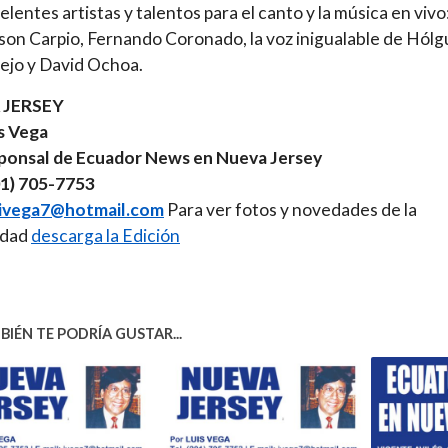
elentes artistas y talentos para el canto y la música en vivo:
son Carpio, Fernando Coronado, la voz inigualable de Hólg
lejo y David Ochoa.
 JERSEY
s Vega
ponsal de Ecuador News en Nueva Jersey
01) 705-7753
ivega7@hotmail.com
Para ver fotos y novedades de la
idad
descarga la Edición
IÉN TE PODRÍA GUSTAR...