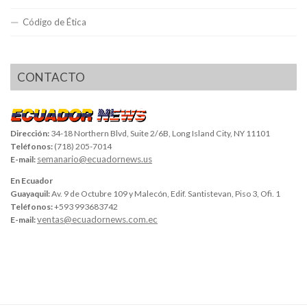
Código de Ética
CONTACTO
Dirección:
34-18 Northern Blvd, Suite 2/6B, Long Island City, NY 11101
Teléfonos:
(718) 205-7014
semanario@ecuadornews.us
E-mail:
En Ecuador
Guayaquil:
Av. 9 de Octubre 109 y Malecón, Edif. Santistevan, Piso 3, Ofi. 1
Teléfonos:
+593 993683742
ventas@ecuadornews.com.ec
E-mail: