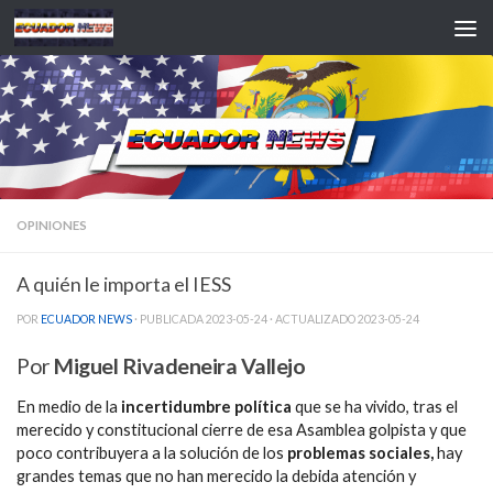
Saltar al contenido
OPINIONES
A quién le importa el IESS
POR
ECUADOR NEWS
· PUBLICADA
2023-05-24
· ACTUALIZADO
2023-05-24
Por
Miguel Rivadeneira Vallejo
En medio de la
incertidumbre política
que se ha vivido, tras el
merecido y constitucional cierre de esa Asamblea golpista y que
poco contribuyera a la solución de los
problemas sociales,
hay
grandes temas que no han merecido la debida atención y