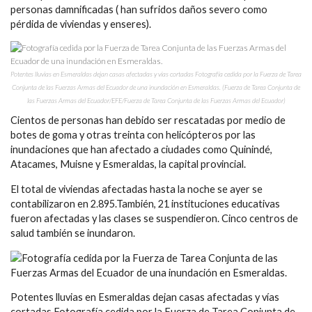
personas damnificadas ( han sufridos daños severo como
pérdida de viviendas y enseres).
Potentes lluvias en Esmeraldas dejan casas afectadas y vías cortadas Fotografía cedida por la Fuerza de Tarea
Conjunta de las Fuerzas Armas del Ecuador de una inundación en Esmeraldas. (Fuerza de Tarea Conjunta de
las Fuerzas Armas del Ecuador/EFE/Fuerza de Tarea Conjunta de las Fuerzas Armas del Ecuador)
Cientos de personas han debido ser rescatadas por medio de
botes de goma y otras treinta con helicópteros por las
inundaciones que han afectado a ciudades como Quinindé,
Atacames, Muisne y Esmeraldas, la capital provincial.
El total de viviendas afectadas hasta la noche se ayer se
contabilizaron en 2.895.También, 21 instituciones educativas
fueron afectadas y las clases se suspendieron. Cinco centros de
salud también se inundaron.
Potentes lluvias en Esmeraldas dejan casas afectadas y vías
cortadas Fotografía cedida por la Fuerza de Tarea Conjunta de