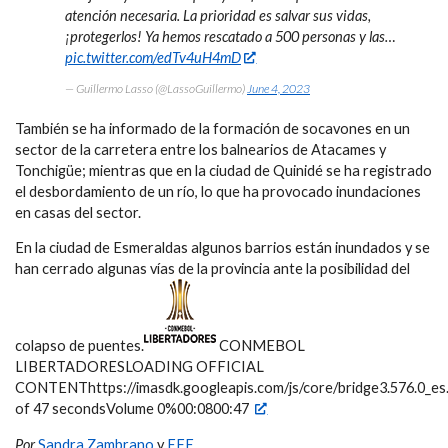
atención necesaria. La prioridad es salvar sus vidas,
¡protegerlos! Ya hemos rescatado a 500 personas y las…
pic.twitter.com/edTv4uH4mD
— Guillermo Lasso (@LassoGuillermo)
June 4, 2023
También se ha informado de la formación de socavones en un
sector de la carretera entre los balnearios de Atacames y
Tonchigüe; mientras que en la ciudad de Quinidé se ha registrado
el desbordamiento de un río, lo que ha provocado inundaciones
en casas del sector.
En la ciudad de Esmeraldas algunos barrios están inundados y se
han cerrado algunas vías de la provincia ante la posibilidad del
colapso de puentes.
CONMEBOL
LIBERTADORESLOADING OFFICIAL
CONTENThttps://imasdk.googleapis.com/js/core/bridge3.576.0_e
of 47 secondsVolume 0%00:0800:47
Por
Sandra Zambrano
y
EFE