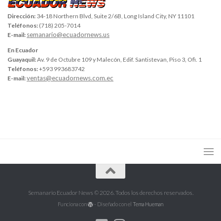
Dirección:
34-18 Northern Blvd, Suite 2/6B, Long Island City, NY 11101
Teléfonos:
(718) 205-7014
semanario@ecuadornews.us
E-mail:
En Ecuador
Guayaquil:
Av. 9 de Octubre 109 y Malecón, Edif. Santistevan, Piso 3, Ofi. 1
Teléfonos:
+593 993683742
ventas@ecuadornews.com.ec
E-mail:
Semanario Ecuador News © 2026. Todos los derechos reservados.
Funciona con
- Diseñado con el
Tema Hueman