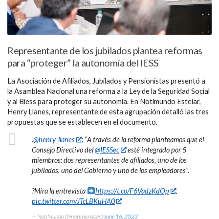
Representante de los jubilados plantea reformas
para “proteger” la autonomía del IESS
La Asociación de Afiliados, Jubilados y Pensionistas presentó a
la Asamblea Nacional una reforma a la Ley de la Seguridad Social
y al Biess para proteger su autonomía. En Notimundo Estelar,
Henry Llanes, representante de esta agrupación detalló las tres
propuestas que se establecen en el documento.
.
@henry_llanes
: “A través de la reforma planteamos que el
Consejo Directivo del
@IESSec
esté integrado por 5
miembros: dos representantes de afiliados, uno de los
jubilados, uno del Gobierno y uno de los empleadores”.
?Mira la entrevista
https://t.co/F6VadzKdOp
.
pic.twitter.com/JTcLBKuHA0
— NotiMundo (@notimundoec)
June 16, 2023