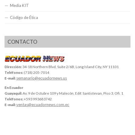
Media KIT
Código de Ética
CONTACTO
Dirección:
34-18 Northern Blvd, Suite 2/6B, Long Island City, NY 11101
Teléfonos:
(718) 205-7014
semanario@ecuadornews.us
E-mail:
En Ecuador
Guayaquil:
Av. 9 de Octubre 109 y Malecón, Edif. Santistevan, Piso 3, Ofi. 1
Teléfonos:
+593 993683742
ventas@ecuadornews.com.ec
E-mail: