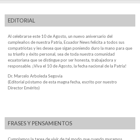
EDITORIAL
Al celebrarse este 10 de Agosto, un nuevo aniversario del
cumpleaños de nuestra Patria, Ecuador News felicita a todos sus
compatriotas y les desea que sigan poniendo duro la mano para que
su triunfo y éxito personal, sea de toda nuestra comunidad
ecuatoriana que se distingue por ser honesta, trabajadora y
responsable. ¡Viva el 10 de Agosto, la fecha nacional de la Patria!
Dr. Marcelo Arboleda Segovia
(Editorial póstumo de esta magna fecha, escrito por nuestro
Director Emérito)
FRASES Y PENSAMIENTOS
Cumplamos la tarea de vivir de tal modo que cuando muramos,