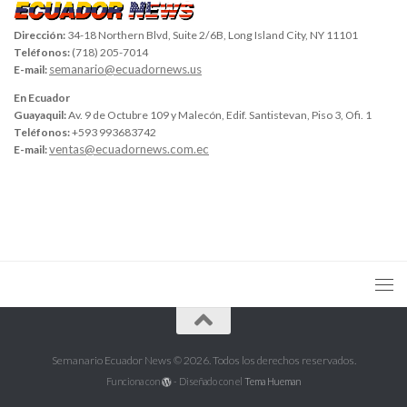
Dirección:
34-18 Northern Blvd, Suite 2/6B, Long Island City, NY 11101
Teléfonos:
(718) 205-7014
semanario@ecuadornews.us
E-mail:
En Ecuador
Guayaquil:
Av. 9 de Octubre 109 y Malecón, Edif. Santistevan, Piso 3, Ofi. 1
Teléfonos:
+593 993683742
ventas@ecuadornews.com.ec
E-mail:
Semanario Ecuador News © 2026. Todos los derechos reservados.
Funciona con
- Diseñado con el
Tema Hueman