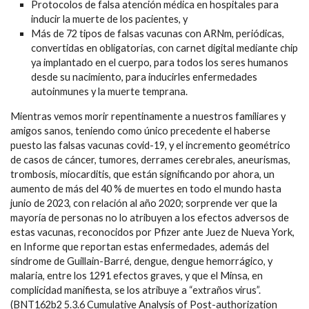
Protocolos de falsa atención médica en hospitales para
inducir la muerte de los pacientes, y
Más de 72 tipos de falsas vacunas con ARNm, periódicas,
convertidas en obligatorias, con carnet digital mediante chip
ya implantado en el cuerpo, para todos los seres humanos
desde su nacimiento, para inducirles enfermedades
autoinmunes y la muerte temprana.
Mientras vemos morir repentinamente a nuestros familiares y
amigos sanos, teniendo como único precedente el haberse
puesto las falsas vacunas covid-19, y el incremento geométrico
de casos de cáncer, tumores, derrames cerebrales, aneurismas,
trombosis, miocarditis, que están significando por ahora, un
aumento de más del 40 % de muertes en todo el mundo hasta
junio de 2023, con relación al año 2020; sorprende ver que la
mayoría de personas no lo atribuyen a los efectos adversos de
estas vacunas, reconocidos por Pfizer ante Juez de Nueva York,
en Informe que reportan estas enfermedades, además del
síndrome de Guillain-Barré, dengue, dengue hemorrágico, y
malaria, entre los 1291 efectos graves, y que el Minsa, en
complicidad manifiesta, se los atribuye a “extraños virus”.
(BNT162b2 5.3.6 Cumulative Analysis of Post-authorization