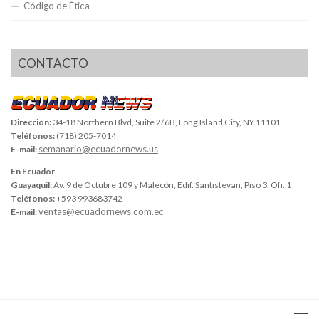
Código de Ética
CONTACTO
Dirección:
34-18 Northern Blvd, Suite 2/6B, Long Island City, NY 11101
Teléfonos:
(718) 205-7014
semanario@ecuadornews.us
E-mail:
En Ecuador
Guayaquil:
Av. 9 de Octubre 109 y Malecón, Edif. Santistevan, Piso 3, Ofi. 1
Teléfonos:
+593 993683742
ventas@ecuadornews.com.ec
E-mail: