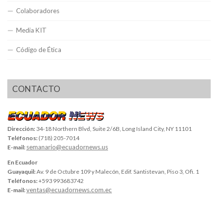
Colaboradores
Media KIT
Código de Ética
CONTACTO
Dirección:
34-18 Northern Blvd, Suite 2/6B, Long Island City, NY 11101
Teléfonos:
(718) 205-7014
semanario@ecuadornews.us
E-mail:
En Ecuador
Guayaquil:
Av. 9 de Octubre 109 y Malecón, Edif. Santistevan, Piso 3, Ofi. 1
Teléfonos:
+593 993683742
ventas@ecuadornews.com.ec
E-mail: