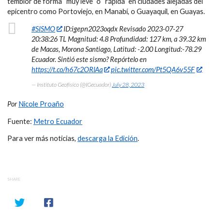
temblor de forma “muy leve” o “rápida” en ciudades alejadas del
epicentro como Portoviejo, en Manabí, o Guayaquil, en Guayas.
#SISMO
ID:igepn2023oqdx Revisado 2023-07-27
20:38:26 TL Magnitud: 4.8 Profundidad: 127 km, a 39.32 km
de Macas, Morona Santiago, Latitud: -2.00 Longitud:-78.29
Ecuador. Sintió este sismo? Repórtelo en
https://t.co/h67c2ORlAa
pic.twitter.com/Pt5QA6v55F
— Instituto Geofísico (@IGecuador)
July 28, 2023
Por
Nicole Proaño
Fuente:
Metro Ecuador
Para ver más noticias,
descarga la Edición
.
SHARE