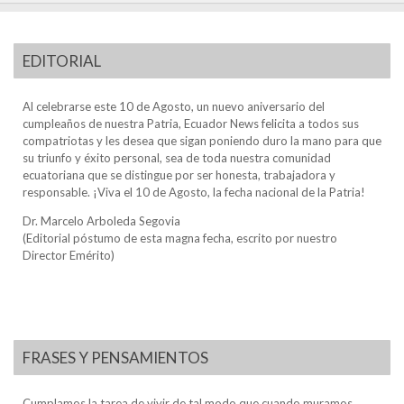
EDITORIAL
Al celebrarse este 10 de Agosto, un nuevo aniversario del
cumpleaños de nuestra Patria, Ecuador News felicita a todos sus
compatriotas y les desea que sigan poniendo duro la mano para que
su triunfo y éxito personal, sea de toda nuestra comunidad
ecuatoriana que se distingue por ser honesta, trabajadora y
responsable. ¡Viva el 10 de Agosto, la fecha nacional de la Patria!
Dr. Marcelo Arboleda Segovia
(Editorial póstumo de esta magna fecha, escrito por nuestro
Director Emérito)
FRASES Y PENSAMIENTOS
Cumplamos la tarea de vivir de tal modo que cuando muramos,