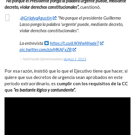
“No porque el Presidente ponga la palabra urgente puede, mediante
decreto, violar derechos constitucionales”,
cuestionó.
.
@GrijalvaAgustin
: "No porque el presidente Guillermo
Lasso ponga la palabra 'urgente' puede, mediante decreto,
violar derechos constitucionales".
La entrevista
https://t.co/dJKWwWwdeT
pic.twitter.com/zzxMKAFxZB
— NotiMundo (@notimundoec)
August 1, 2023
Por esa razón, insistió que lo que el Ejecutivo tiene que hacer, si
quiere que sus decretos de urgencia sean aprobados en este
periodo extraordinario, es
cumplir con los requisitos de la CC
que
“es bastante lógico y contundente”.