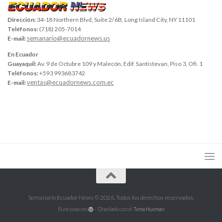
Dirección:
34-18 Northern Blvd, Suite 2/6B, Long Island City, NY 11101
Teléfonos:
(718) 205-7014
semanario@ecuadornews.us
E-mail:
En Ecuador
Guayaquil:
Av. 9 de Octubre 109 y Malecón, Edif. Santistevan, Piso 3, Ofi. 1
Teléfonos:
+593 993683742
ventas@ecuadornews.com.ec
E-mail:
Semanario Ecuador News © 2026. Todos los derechos reservados.
Funciona con
- Diseñado con el
Tema Hueman