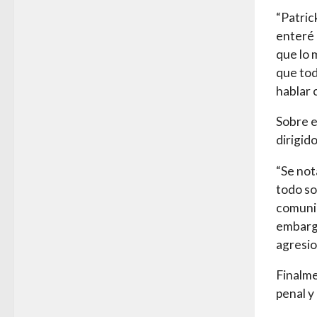
“Patric
enteré 
que lo 
que tod
hablar 
Sobre e
dirigid
“Se not
todo so
comunic
embargo
agresio
Finalme
penal y