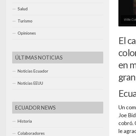
Salud
Willie Col
Turismo
Opiniones
El c
colo
ÚLTIMAS NOTICIAS
en m
Noticias Ecuador
gran
Noticias EEUU
Ecua
Un come
ECUADOR NEWS
Joe Bid
Historia
cobró. 
le agra
Colaboradores