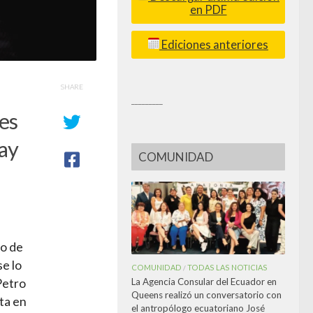
en PDF
Ediciones anteriores
SHARE
_________
es
hay
COMUNIDAD
jo de
e lo
COMUNIDAD
TODAS LAS NOTICIAS
/
La Agencia Consular del Ecuador en
Petro
Queens realizó un conversatorio con
ta en
el antropólogo ecuatoriano José