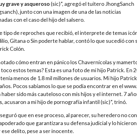
uy grave y asqueroso
(sic)”, agregó el tuitero JhongSanch
sanch), junto con una imagen de una de las noticias
nadas con el caso del hijo del salsero.
e tipo de reproches que recibió, el interprete de temas icó
ilio, Gitana o Sin poderte hablar, contó lo que sucedió con 
trick Colón.
otado cómo entran en pánico los Chavernícolas y mamert
toco estos temas? Esta es una foto de mi hijo Patrick. En 
tenía menos de 1.8 mil millones de usuarios. Mi hijo Patrick
 años. Pocos sabíamos lo que se podía encontrar en el www.
 haber sido más cauteloso con mis hijos y el internet. 7 año
 acusaron a mi hijo de pornografía infantil (sic)”, trinó.
seguró que en ese proceso, al parecer, su heredero no co
apoderado que garantizara su defensa judicial y lo hicieron
 ese delito, pese a ser inocente.