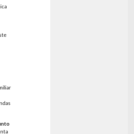
tica
ste
iliar
endas
sunto
enta