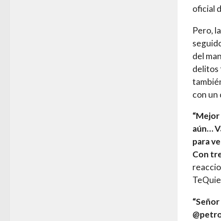
oficial 
Pero, l
seguido
del ma
delitos
también
con un 
“Mejor 
aún… Va
para ve
Con tre
reaccio
TeQuie
“Señor 
@petrog