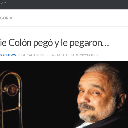
WS
EGORÍA
ie Colón pegó y le pegaron…
DOR NEWS
· PUBLICADA
2023-08-02
· ACTUALIZADO
2023-08-02