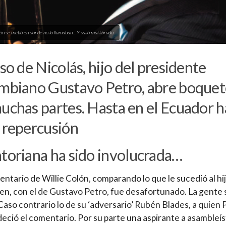
ón se metió en donde no lo llamaban... Y salió mal librado.
aso de Nicolás, hijo del presidente
mbiano Gustavo Petro, abre boquet
uchas partes. Hasta en el Ecuador 
 repercusión
toriana ha sido involucrada…
ntario de Willie Colón, comparando lo que le sucedió al hi
en, con el de Gustavo Petro, fue desafortunado. La gente s
Caso contrario lo de su ‘adversario’ Rubén Blades, a quien 
deció el comentario. Por su parte una aspirante a asambleís