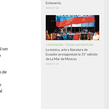
Echeverría
2026-07-22
COMUNIDAD
TODAS LAS NOTICIAS
/
l ser
La música, arte y literatura de
Ecuador protagonizan la 31ª edición
a
de La Mar de Músicas
2026-07-15
o de
e
al