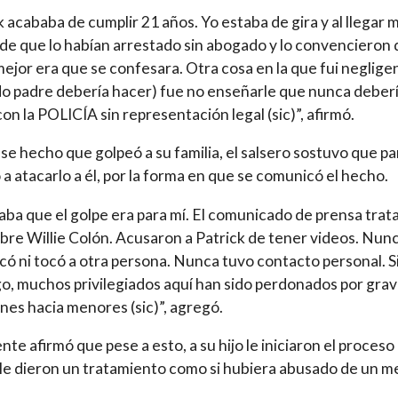
k acababa de cumplir 21 años. Yo estaba de gira y al llegar 
de que lo habían arrestado sin abogado y lo convencieron 
mejor era que se confesara. Otra cosa en la que fui neglige
o padre debería hacer) fue no enseñarle que nunca deber
con la POLICÍA sin representación legal (sic)”, afirmó.
se hecho que golpeó a su familia, el salsero sostuvo que pa
o a atacarlo a él, por la forma en que se comunicó el hecho.
aba que el golpe era para mí. El comunicado de prensa trat
bre Willie Colón. Acusaron a Patrick de tener videos. Nun
ó ni tocó a otra persona. Nunca tuvo contacto personal. S
, muchos privilegiados aquí han sido perdonados por gra
nes hacia menores (sic)”, agregó.
nte afirmó que pese a esto, a su hijo le iniciaron el proceso
 le dieron un tratamiento como si hubiera abusado de un m