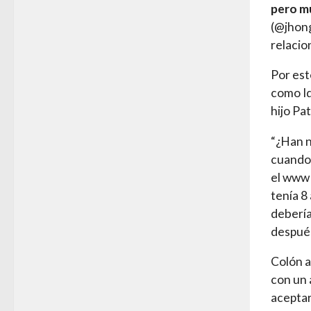
pero m
(@jhong
relacio
Por est
como Id
hijo Pa
“¿Han n
cuando 
el www 
tenía 8
debería
después,
Colón a
con un 
aceptar