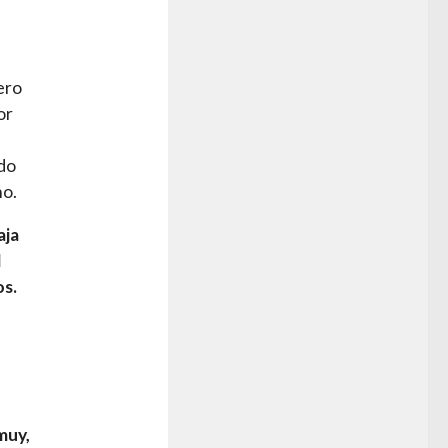
ero
or
ado
no.
aja
l
os.
muy,