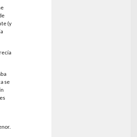
me
de
nte (y
ía
recía
aba
ca se
in
ves
enor.