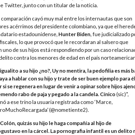
de Twitter, junto con un titular de la noticia.
a comparación cayó muy mal entre los internautas que son
res acérrimos del presidente colombiano, ya que el hered
ndatario estadounidense,
Hunter Biden
, fue judicializado p
 fiscales, lo que provocó que le recordaran al salsero que
 uno de sus hijos está respondiendo por un caso relacion
delito contra los menores de edad en el país norteamerica
igualito a su hijo ¿no?, Uy no mentira, la pedofilia es más b
ya a hablar con su hijo y trate de ser buen ejemplo para é
r si se regenera en lugar de venir a opinar sobre hijos ajen
mendo rabo de paja y pegado a la candela. Cínico
(sic)”,
nó a ese trino la usuaria registrada como ‘Marce,
roMuchoRecargada’ (@nometiente2).
Colón, quizás su hijo le haga compañía al hijo de
ustavo en la cárcel. La pornografia infantil es un delito 