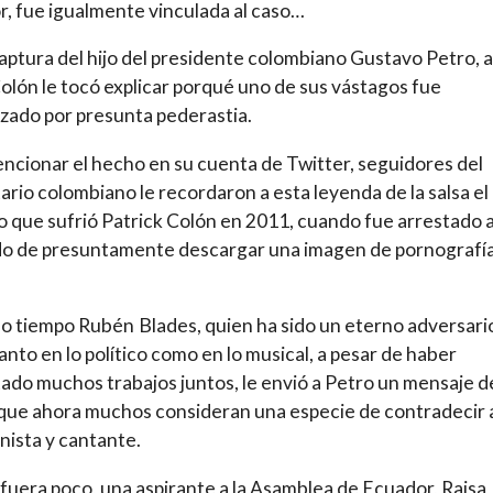
, fue igualmente vinculada al caso…
captura del hijo del presidente colombiano Gustavo Petro, a
Colón le tocó explicar porqué uno de sus vástagos fue
lizado por presunta pederastia.
ncionar el hecho en su cuenta de Twitter, seguidores del
rio colombiano le recordaron a esta leyenda de la salsa el
o que sufrió Patrick Colón en 2011, cuando fue arrestado a
do de presuntamente descargar una imagen de pornografí
.
o tiempo Rubén Blades, quien ha sido un eterno adversari
anto en lo político como en lo musical, a pesar de haber
ado muchos trabajos juntos, le envió a Petro un mensaje d
que ahora muchos consideran una especie de contradecir 
ista y cantante.
i fuera poco, una aspirante a la Asamblea de Ecuador, Raisa