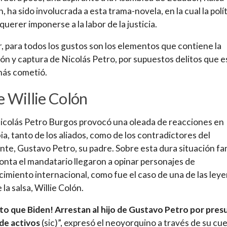
, ha sido involucrada a esta trama-novela, en la cual la polí
querer imponerse a la labor de la justicia.
r, para todos los gustos son los elementos que contiene la
ón y captura de Nicolás Petro, por supuestos delitos que e
más cometió.
e Willie Colón
icolás Petro Burgos provocó una oleada de reacciones en
a, tanto de los aliados, como de los contradictores del
nte, Gustavo Petro, su padre. Sobre esta dura situación fam
onta el mandatario llegaron a opinar personajes de
imiento internacional, como fue el caso de una de las ley
 la salsa, Willie Colón.
ito que Biden! Arrestan al hijo de Gustavo Petro por pre
de activos
(sic)”, expresó el neoyorquino a través de su cu