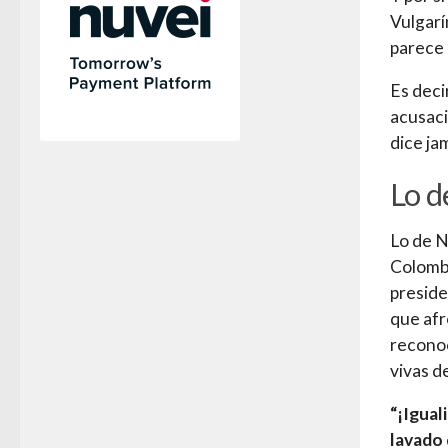
Vulgarín
parece 
Es deci
acusaci
dice ja
Lo d
Lo de N
Colombi
preside
que afr
reconoc
vivas de
“¡Igual
lavado 