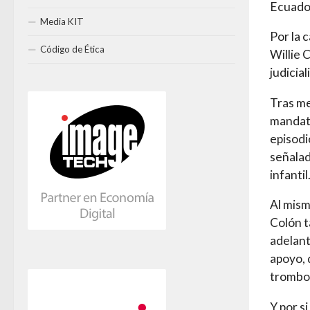
Ecuador
Media KIT
Por la 
Código de Ética
Willie 
judicia
Tras me
mandata
episodi
señala
infantil
Al mism
Colón t
adelant
apoyo, 
trombon
Y por s