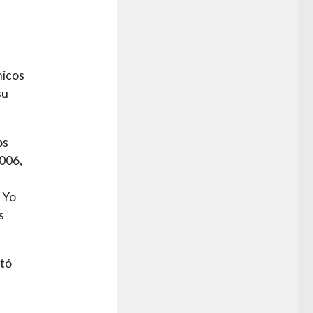
nicos
su
os
2006,
 Yo
s
ntó