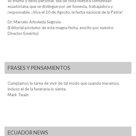
su triunfo y éxito personal, sea de toda nuestra comunidad
ecuatoriana que se distingue por ser honesta, trabajadora y
responsable. ¡Viva el 10 de Agosto, la fecha nacional de la Patria!
Dr. Marcelo Arboleda Segovia
(Editorial póstumo de esta magna fecha, escrito por nuestro
Director Emérito)
FRASES Y PENSAMIENTOS
Cumplamos la tarea de vivir de tal modo que cuando muramos,
incluso el de la funeraria lo sienta.
Mark Twain
ECUADOR NEWS