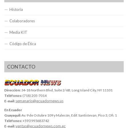
Historia
Colaboradores
Media KIT
Código de Ética
CONTACTO
Dirección:
34-18 Northern Blvd, Suite 2/6B, Long Island City, NY 11101
Teléfonos:
(718) 205-7014
semanario@ecuadornews.us
E-mail:
En Ecuador
Guayaquil:
Av. 9 de Octubre 109 y Malecón, Edif. Santistevan, Piso 3, Ofi. 1
Teléfonos:
+593 993683742
ventas@ecuadornews.com.ec
E-mail: