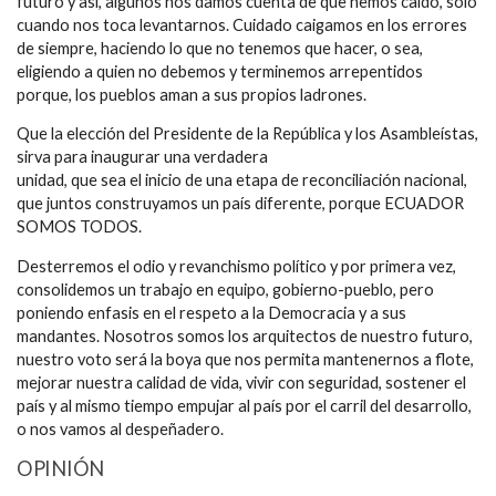
futuro y así, algunos nos damos cuenta de que hemos caído, sólo
cuando nos toca levantarnos. Cuidado caigamos en los errores
de siempre, haciendo lo que no tenemos que hacer, o sea,
eligiendo a quien no debemos y terminemos arrepentidos
porque, los pueblos aman a sus propios ladrones.
Que la elección del Presidente de la República y los Asambleístas,
sirva para inaugurar una verdadera
unidad, que sea el inicio de una etapa de reconciliación nacional,
que juntos construyamos un país diferente, porque ECUADOR
SOMOS TODOS.
Desterremos el odio y revanchismo político y por primera vez,
consolidemos un trabajo en equipo, gobierno-pueblo, pero
poniendo enfasis en el respeto a la Democracia y a sus
mandantes. Nosotros somos los arquitectos de nuestro futuro,
nuestro voto será la boya que nos permita mantenernos a flote,
mejorar nuestra calidad de vida, vivir con seguridad, sostener el
país y al mismo tiempo empujar al país por el carril del desarrollo,
o nos vamos al despeñadero.
OPINIÓN