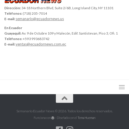
Dirección:
34-18 Northern Blvd, Suite 2/6B, Long Island City, NY 11101
Teléfonos:
(718) 205-7014
semanario@ecuadornews.us
E-mail:
En Ecuador
Guayaquil:
Av. 9 de Octubre 109 y Malecón, Edif. Santistevan, Piso 3, Ofi. 1
Teléfonos:
+593 993683742
ventas@ecuadornews.com.ec
E-mail:
Semanario Ecuador News © 2026. Todos los derechos reservados.
Funciona con
- Diseñado con el
Tema Hueman