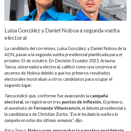
Luisa González y Daniel Noboa a segunda vuelta
electoral
La candidata del correísmo, Luisa González, y Daniel Noboa de la
ADN, pasan a la segunda vuelta presidencial planificada para el
próximo 15 de octubre. En Decisión Ecuador 2023, Arianna
Tanca, observadora electoral, calificó como una sorpresa el
ascenso de Noboa debido a que los primeros resultados
electorales mostraban a otros candidatos para ocupar el
segundo lugar.
Tanca indicó que, conforme fue avanzando la
campaña
electoral
, se registraron tres
puntos de inflexión.
El primero,
el asesinato de
Fernando Villavicencio,
el debate presidencial y
la candidatura de Christian Zurita.
“Eso le ha dado la vuelta a la
campaña en estas dos últimas semanas”,
dijo.
Para Tanca,
Noboa supo aprovechar la narrativa postdebate
.